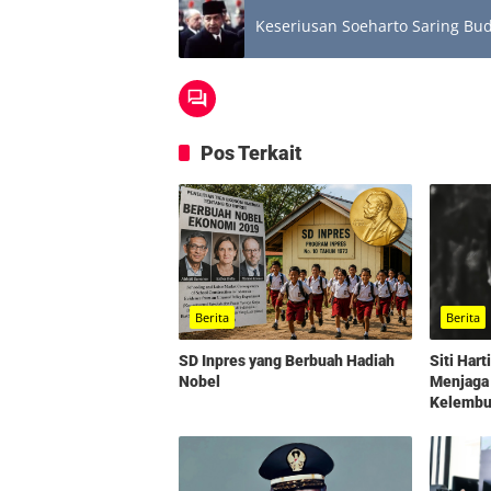
Keseriusan Soeharto Saring Bu
Pos Terkait
Berita
Berita
SD Inpres yang Berbuah Hadiah
Siti Har
Nobel
Menjaga
Kelembut