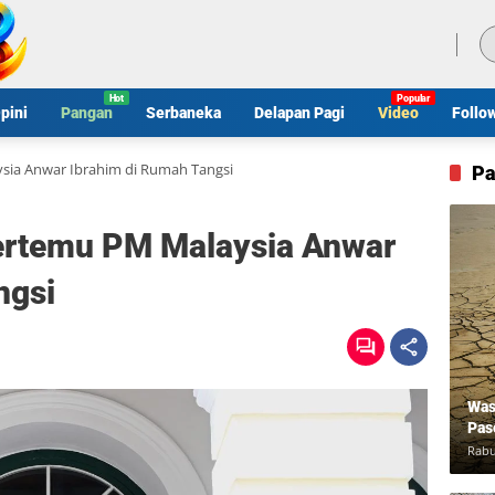
Jumat, 7 Agustus 2026
pini
Pangan
Serbaneka
Delapan Pagi
Video
Follo
sia Anwar Ibrahim di Rumah Tangsi
Pa
ertemu PM Malaysia Anwar
ngsi
Was
Pas
Rabu