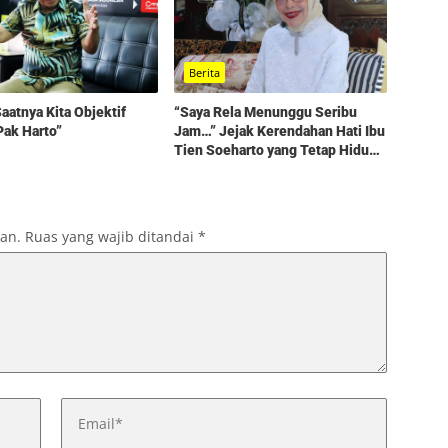
Berita
aatnya Kita Objektif
“Saya Rela Menunggu Seribu
Pak Harto”
Jam…” Jejak Kerendahan Hati Ibu
Tien Soeharto yang Tetap Hidup
dalam Kenangan
kan.
Ruas yang wajib ditandai
*