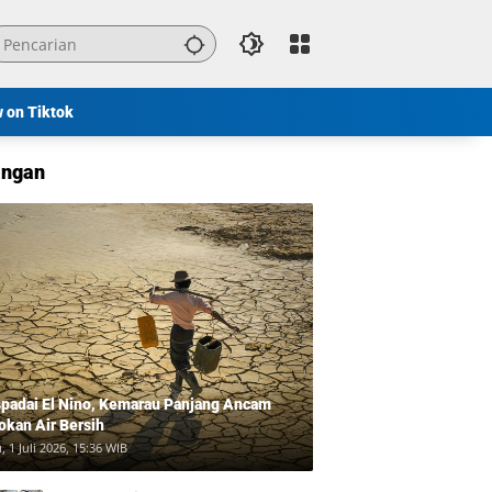
w on Tiktok
ngan
padai El Nino, Kemarau Panjang Ancam
okan Air Bersih
, 1 Juli 2026, 15:36 WIB