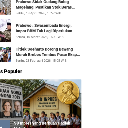
Prabowo Sidak Gudang Bulog
Magelang, Pastikan Stok Beras
Aman dan Distribusi Lancar
Sabtu, 18 April 2026, 15:57 WIB
Prabowo : Swasembada Energi,
Impor BBM Tak Lagi Diperlukan
Selasa, 10 Maret 2026, 16:31 WIB
Titiek Soeharto Dorong Bawang
Merah Brebes Tembus Pasar Ekspor,
Petani Bisa Untung Rp350 Juta per
Senin, 23 Februari 2026, 15:05 WIB
Hektare
s Populer
SD Inpres yang Berbuah Hadiah