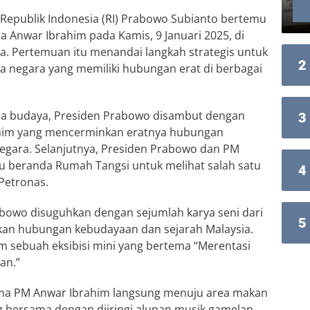
Republik Indonesia (RI) Prabowo Subianto bertemu
 Anwar Ibrahim pada Kamis, 9 Januari 2025, di
a. Pertemuan itu menandai langkah strategis untuk
2
 negara yang memiliki hubungan erat di berbagai
nsa budaya, Presiden Prabowo disambut dengan
3
ahim yang mencerminkan eratnya hubungan
egara. Selanjutnya, Presiden Prabowo dan PM
u beranda Rumah Tangsi untuk melihat salah satu
4
Petronas.
bowo disuguhkan dengan sejumlah karya seni dari
5
an hubungan kebudayaan dan sejarah Malaysia.
am sebuah eksibisi mini yang bertema “Merentasi
an.”
ama PM Anwar Ibrahim langsung menuju area makan
 bersama dengan diiringi alunan musik gamelan.