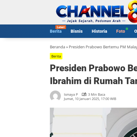
Langsung
ke
konten
Berita
Bisnis
Historia
Foto
O
Beranda
»
Presiden Prabowo Bertemu PM Malay
Berita
Presiden Prabowo B
Ibrahim di Rumah Ta
Ismaya P
3 Min Baca
Jumat, 10 Januari 2025, 17:00 WIB