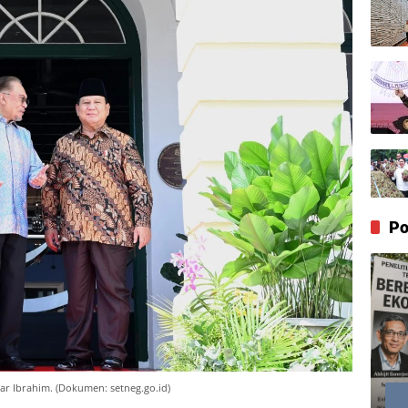
Po
r Ibrahim. (Dokumen: setneg.go.id)