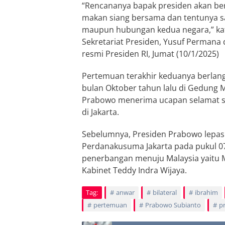
“Rencananya bapak presiden akan be
makan siang bersama dan tentunya sali
maupun hubungan kedua negara,” kata
Sekretariat Presiden, Yusuf Permana 
resmi Presiden RI, Jumat (10/1/2025)
Pertemuan terakhir keduanya berlan
bulan Oktober tahun lalu di Gedung M
Prabowo menerima ucapan selamat se
di Jakarta.
Sebelumnya, Presiden Prabowo lepas 
Perdanakusuma Jakarta pada pukul 0
penerbangan menuju Malaysia yaitu M
Kabinet Teddy Indra Wijaya.
Tag:
anwar
bilateral
ibrahim
pertemuan
Prabowo Subianto
p