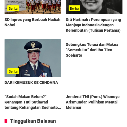
Berita
Berita
SD Inpres yang Berbuah Hadiah
Siti Hartinah : Perempuan yang
Nobel
Menjaga Indonesia dengan
Kelembutan (Tulisan Pertama)
Berita
Sebungkus Terasi dan Makna
“Semedulur” dari Ibu Tien
Soeharto
Berita
DARI KEMUSUK KE CENDANA
Berita
Berita
“Sudah Makan Belum?”
Jenderal TNI (Purn.) Wismoyo
Kenangan Tuti Sutiawati
Arismundar, Pulihkan Mental
tentang Kehangatan Soeharto
Melamar
dan Ibu Tien
Tinggalkan Balasan