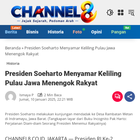
Langsung
ke
konten
Berita
Bisnis
Historia
Foto
Opini
Pangan
S
Beranda
»
Presiden Soeharto Menyamar Keliling Pulau Jawa
Menengok Rakyat
Historia
Presiden Soeharto Menyamar Keliling
Pulau Jawa Menengok Rakyat
Ismaya P
2 Min Baca
Jumat, 10 Januari 2025, 22:21 WIB
Presiden Soeharto melakukan kunjungan mendadak ke Desa Rambatan Wetan
di Indramayu, Jawa Barat. (Tangkapan layar dari Buku Incognito Pak Harto:
Perjalanan Diam-diam Seorang Presiden Menemui Rakyatnya)
CHANNEL8.CO.ID, JAKARTA — Presiden RI Ke-2,