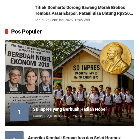
Titiek Soeharto Dorong Bawang Merah Brebes
Tembus Pasar Ekspor, Petani Bisa Untung Rp350
Juta per Hektare
Senin, 23 Februari 2026, 15:05 WIB
Pos Populer
SD Inpres yang Berbuah Hadiah Nobel
1
Kamis, 6 Agustus 2026, 12:49 WIB
0
Amerika Kembali Serang Iran dan Selat Hormuz