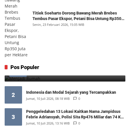
Titiek Soeharto Dorong Bawang Merah Brebes
Tembus Pasar Ekspor, Petani Bisa Untung Rp350
Juta per Hektare
Senin, 23 Februari 2026, 15:05 WIB
Menjadi Rumah
Pos Populer
1
Minggu, 9 Agustus 2026, 17:10 WIB
0
Indonesia dan Modal Sejarah yang Tercampakkan
2
Jumat, 10 Juli 2026, 08:18 WIB
0
Penggeledahan 13 Lokasi Kaitkan Nama Jampidsus
3
Febrie Adriansyah, Polisi Sita Rp476 Miliar dan 74 Kg
Emas
Jumat, 10 Juli 2026, 13:16 WIB
0