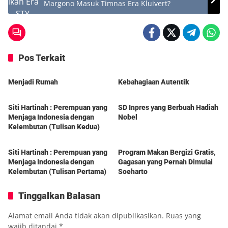
Margono Masuk Timnas Era Kluivert?
Pos Terkait
Berita
Berita
Menjadi Rumah
Kebahagiaan Autentik
Berita
Berita
Siti Hartinah : Perempuan yang
SD Inpres yang Berbuah Hadiah
Menjaga Indonesia dengan
Nobel
Kelembutan (Tulisan Kedua)
Berita
Berita
Siti Hartinah : Perempuan yang
Program Makan Bergizi Gratis,
Menjaga Indonesia dengan
Gagasan yang Pernah Dimulai
Kelembutan (Tulisan Pertama)
Soeharto
Tinggalkan Balasan
Alamat email Anda tidak akan dipublikasikan.
Ruas yang
wajib ditandai
*