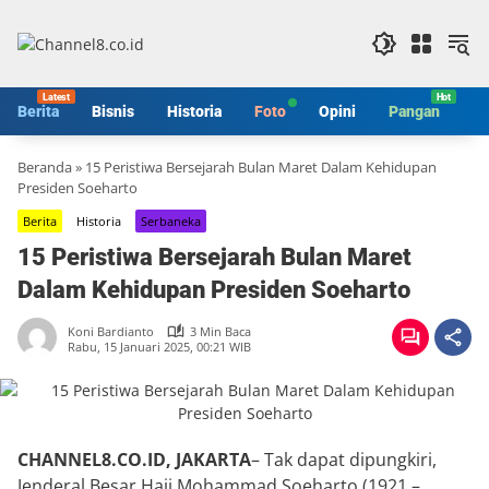
Langsung
ke
konten
Berita
Bisnis
Historia
Foto
Opini
Pangan
S
Beranda
»
15 Peristiwa Bersejarah Bulan Maret Dalam Kehidupan
Presiden Soeharto
Berita
Historia
Serbaneka
15 Peristiwa Bersejarah Bulan Maret
Dalam Kehidupan Presiden Soeharto
Koni Bardianto
3 Min Baca
Rabu, 15 Januari 2025, 00:21 WIB
CHANNEL8.CO.ID, JAKARTA
– Tak dapat dipungkiri,
Jenderal Besar Haji Mohammad Soeharto (1921 –