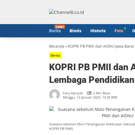
Langsung
ke
konten
Berita
Bisnis
Historia
Foto
O
Beranda
»
KOPRI PB PMII dan AISNU Jawa Barat
Berita
KOPRI PB PMII dan 
Lembaga Pendidikan
Fara Apriyati
2 Min Baca
Minggu, 12 Januari 2025, 13:20 WIB
Suasana sebelum MoU Penanganan Kekerasan Seksual 
KOPRI PB PMII)