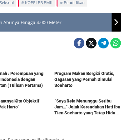
Seksual
KOPRI PB PMII
Pendidikan
om Abunya Hingga 4.000 Meter
Berita
tinah : Perempuan yang
Program Makan Bergizi Gratis,
 Indonesia dengan
Gagasan yang Pernah Dimulai
an (Tulisan Pertama)
Soeharto
Berita
aatnya Kita Objektif
“Saya Rela Menunggu Seribu
Pak Harto”
Jam…” Jejak Kerendahan Hati Ibu
Tien Soeharto yang Tetap Hidup
dalam Kenangan
kan.
Ruas yang wajib ditandai
*