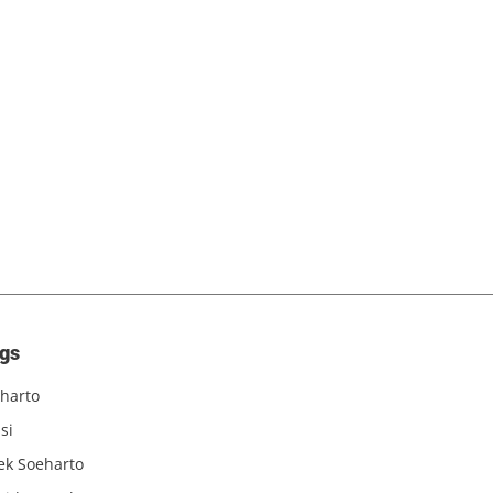
gs
harto
si
iek Soeharto