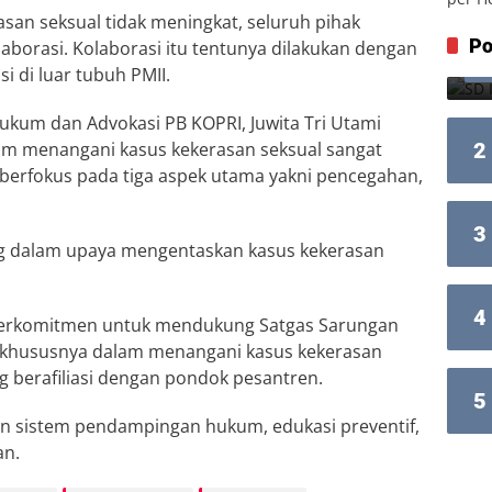
san seksual tidak meningkat, seluruh pihak
Po
aborasi. Kolaborasi itu tentunya dilakukan dengan
i di luar tubuh PMII.
ukum dan Advokasi PB KOPRI, Juwita Tri Utami
am menangani kasus kekerasan seksual sangat
2
, berfokus pada tiga aspek utama yakni pencegahan,
3
ting dalam upaya mengentaskan kasus kekerasan
4
 berkomitmen untuk mendukung Satgas Sarungan
t, khususnya dalam menangani kasus kekerasan
g berafiliasi dengan pondok pesantren.
5
 sistem pendampingan hukum, edukasi preventif,
an.