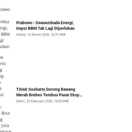
Prabowo : Swasembada Energi,
Impor BBM Tak Lagi Diperlukan
Selasa, 10 Maret 2026, 16:31 WIB
Titiek Soeharto Dorong Bawang
Merah Brebes Tembus Pasar Ekspor,
Petani Bisa Untung Rp350 Juta per
Senin, 23 Februari 2026, 15:05 WIB
Hektare