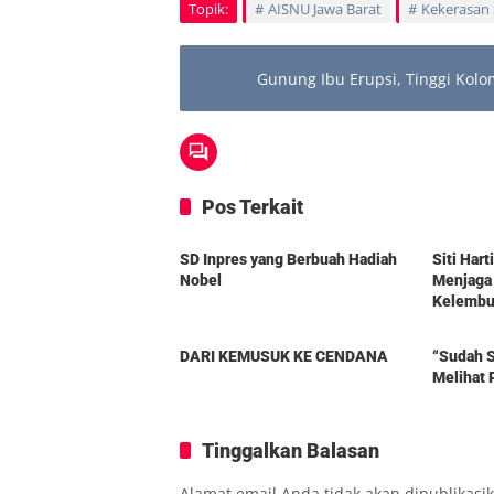
Topik:
AISNU Jawa Barat
Kekerasan 
Gunung Ibu Erupsi, Tinggi Kol
Pos Terkait
Berita
Berita
SD Inpres yang Berbuah Hadiah
Siti Har
Nobel
Menjaga
Kelembut
Berita
Berita
DARI KEMUSUK KE CENDANA
“Sudah S
Melihat 
Tinggalkan Balasan
Alamat email Anda tidak akan dipublikasi