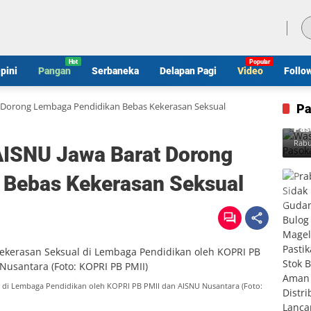
Jumat, 7 Agustus 2026
pini
Pangan
Serbaneka
Delapan Pagi
Video
Follo
 Dorong Lembaga Pendidikan Bebas Kekerasan Seksual
Pa
Was
Pas
Rabu
AISNU Jawa Barat Dorong
 Bebas Kekerasan Seksual
di Lembaga Pendidikan oleh KOPRI PB PMII dan AISNU Nusantara (Foto: