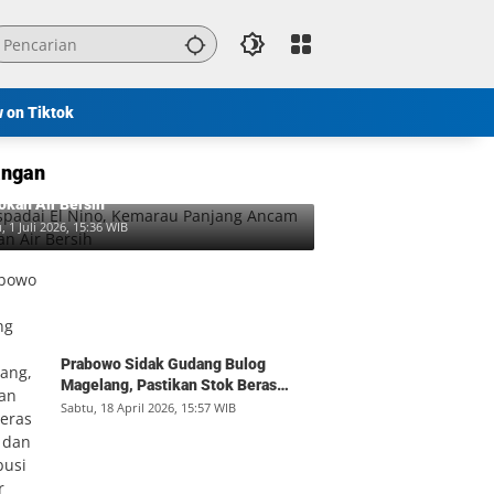
w on Tiktok
ngan
padai El Nino, Kemarau Panjang Ancam
okan Air Bersih
, 1 Juli 2026, 15:36 WIB
Prabowo Sidak Gudang Bulog
Magelang, Pastikan Stok Beras
Aman dan Distribusi Lancar
Sabtu, 18 April 2026, 15:57 WIB