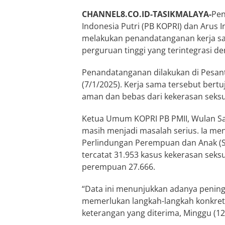
CHANNEL8.CO.ID-TASIKMALAYA-
Pen
Indonesia Putri (PB KOPRI) dan Arus 
melakukan penandatanganan kerja sa
perguruan tinggi yang terintegrasi 
Penandatanganan dilakukan di Pesant
(7/1/2025). Kerja sama tersebut bert
aman dan bebas dari kekerasan seksu
Ketua Umum KOPRI PB PMII, Wulan Sar
masih menjadi masalah serius. Ia men
Perlindungan Perempuan dan Anak (
tercatat 31.953 kasus kekerasan seksu
perempuan 27.666.
“Data ini menunjukkan adanya penin
memerlukan langkah-langkah konkret
keterangan yang diterima, Minggu (12