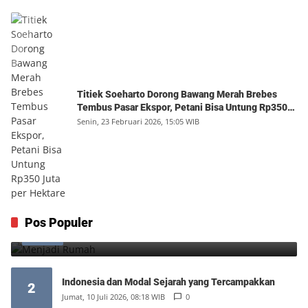
Titiek Soeharto Dorong Bawang Merah Brebes
Tembus Pasar Ekspor, Petani Bisa Untung Rp350
Juta per Hektare
Senin, 23 Februari 2026, 15:05 WIB
Menjadi Rumah
Pos Populer
1
Minggu, 9 Agustus 2026, 17:10 WIB
0
Indonesia dan Modal Sejarah yang Tercampakkan
2
Jumat, 10 Juli 2026, 08:18 WIB
0