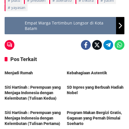
piatu
presiden
Soeharto
trikora
yatim
yayasan
Empat Warga Tertimbun Longsor di Kota
Batam
Pos Terkait
Berita
Berita
Menjadi Rumah
Kebahagiaan Autentik
Berita
Berita
Siti Hartinah : Perempuan yang
SD Inpres yang Berbuah Hadiah
Menjaga Indonesia dengan
Nobel
Kelembutan (Tulisan Kedua)
Berita
Berita
Siti Hartinah : Perempuan yang
Program Makan Bergizi Gratis,
Menjaga Indonesia dengan
Gagasan yang Pernah Dimulai
Kelembutan (Tulisan Pertama)
Soeharto