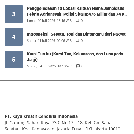
Penggeledahan 13 Lokasi Kaitkan Nama Jampidsus
3
Febrie Adriansyah, Polisi Sita Rp476 Miliar dan 74 Kg
Emas
Jumat, 10 Juli 2026, 13:16 WIB
0
Introspeksi, Sepatu, Topi dan Bintangmu dari Rakyat
4
Sabtu, 11 Juli 2026, 09:06 WIB
0
Kursi Tua Itu (Kursi Tua, Kekuasaan, dan Lupa pada
5
Janji)
Selasa, 14 Juli 2026, 10:10 WIB
0
PT. Kaya Kreatif Cendikia Indonesia
Jl. Gunung Sahari Raya 73 C No.17 – 18. Kel. Gn. Sahari
Selatan. Kec. Kemayoran. Jakarta Pusat. DKI Jakarta 10610.