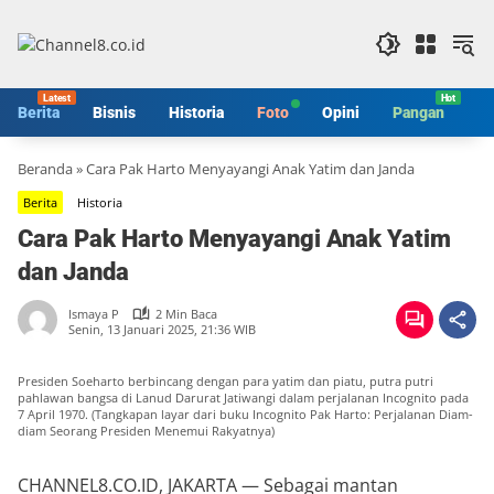
Langsung
ke
konten
Berita
Bisnis
Historia
Foto
Opini
Pangan
S
Beranda
»
Cara Pak Harto Menyayangi Anak Yatim dan Janda
Berita
Historia
Cara Pak Harto Menyayangi Anak Yatim
dan Janda
Ismaya P
2 Min Baca
Senin, 13 Januari 2025, 21:36 WIB
Presiden Soeharto berbincang dengan para yatim dan piatu, putra putri
pahlawan bangsa di Lanud Darurat Jatiwangi dalam perjalanan Incognito pada
7 April 1970. (Tangkapan layar dari buku Incognito Pak Harto: Perjalanan Diam-
diam Seorang Presiden Menemui Rakyatnya)
CHANNEL8.CO.ID, JAKARTA — Sebagai mantan