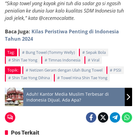
“Sikap towel yang kayak gini tuh dia sadar ga si ngasih
penialian ke dunia luar kalo kualitas SDM Indonesia tuh
jadi jelek,” kata @cecemocalatte.
Baca Juga:
Kilas Peristiwa Penting di Indonesia
Tahun 2024
Tag:
Bung Towel (Tommy Welly)
Sepak Bola
Shin Tae Yong
Timnas Indonesia
Viral
Topik:
Netizen Geram dengan Ulah Bung Towel
PSSI
Shin Tae Yong Dihina
Towel Hina Shin Tae Yong
Aduh! Kantor Media Muslim Terbesar di
Indonesia Dijual, Ada Apa?
Pos Terkait