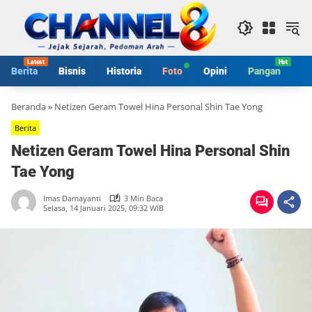
Langsung
ke
konten
Berita
Bisnis
Historia
Foto
Opini
Pangan
S
Beranda
»
Netizen Geram Towel Hina Personal Shin Tae Yong
Berita
Netizen Geram Towel Hina Personal Shin
Tae Yong
Imas Damayanti
3 Min Baca
Selasa, 14 Januari 2025, 09:32 WIB