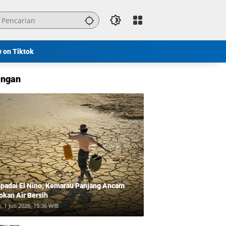
w on Tiktok
ngan
padai El Nino, Kemarau Panjang Ancam
okan Air Bersih
, 1 Juli 2026, 15:36 WIB