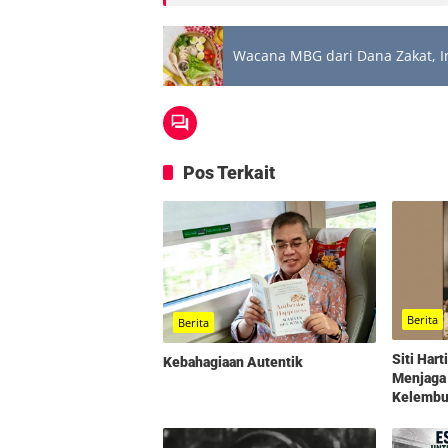
Wacana MBG dari Dana Zakat, 
Pos Terkait
Berita
Berita
Siti Har
Kebahagiaan Autentik
Menjaga
Kelembut