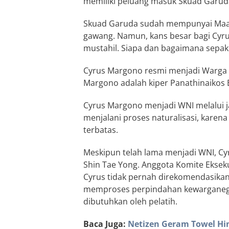
memiliki peluang masuk Skuad Garuda d
Skuad Garuda sudah mempunyai Maart
gawang. Namun, kans besar bagi Cyr
mustahil. Siapa dan bagaimana sepak
Cyrus Margono resmi menjadi Warga N
Margono adalah kiper Panathinaikos B 
Cyrus Margono menjadi WNI melalui ja
menjalani proses naturalisasi, karen
terbatas.
Meskipun telah lama menjadi WNI, C
Shin Tae Yong. Anggota Komite Eksek
Cyrus tidak pernah direkomendasikan o
memproses perpindahan kewarganeg
dibutuhkan oleh pelatih.
Baca Juga:
Netizen Geram Towel Hin