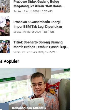
Prabowo Sidak Gudang Bulog
Magelang, Pastikan Stok Beras
Aman dan Distribusi Lancar
Sabtu, 18 April 2026, 15:57 WIB
Prabowo : Swasembada Energi,
Impor BBM Tak Lagi Diperlukan
Selasa, 10 Maret 2026, 16:31 WIB
Titiek Soeharto Dorong Bawang
Merah Brebes Tembus Pasar Ekspor,
Petani Bisa Untung Rp350 Juta per
Senin, 23 Februari 2026, 15:05 WIB
Hektare
s Populer
Kebahagiaan Autentik