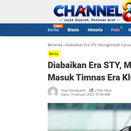
Langsung
ke
konten
Berita
Bisnis
Historia
Foto
O
Beranda
»
Diabaikan Era STY, Mungkinkah Cyru
Berita
Diabaikan Era STY, 
Masuk Timnas Era Kl
Imas Damayanti
2 Min Baca
Rabu, 15 Januari 2025, 07:48 WIB