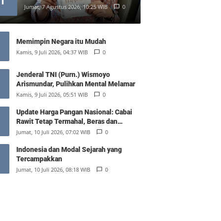
1
Jumat, 7 Agustus 2026, 10:25 WIB
0
Memimpin Negara itu Mudah
Kamis, 9 Juli 2026, 04:37 WIB
0
Jenderal TNI (Purn.) Wismoyo
Arismundar, Pulihkan Mental Melamar
Kamis, 9 Juli 2026, 05:51 WIB
0
Update Harga Pangan Nasional: Cabai
Rawit Tetap Termahal, Beras dan
Minyak Goreng Stabil
Jumat, 10 Juli 2026, 07:02 WIB
0
Indonesia dan Modal Sejarah yang
Tercampakkan
Jumat, 10 Juli 2026, 08:18 WIB
0