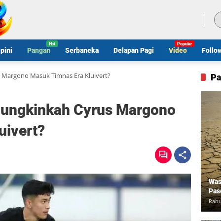
Sabtu, 8 Agustus 2026
pini
Pangan
Serbaneka
Delapan Pagi
Video
Follo
s Margono Masuk Timnas Era Kluivert?
Pa
Mungkinkah Cyrus Margono
uivert?
Was
Pas
Rabu