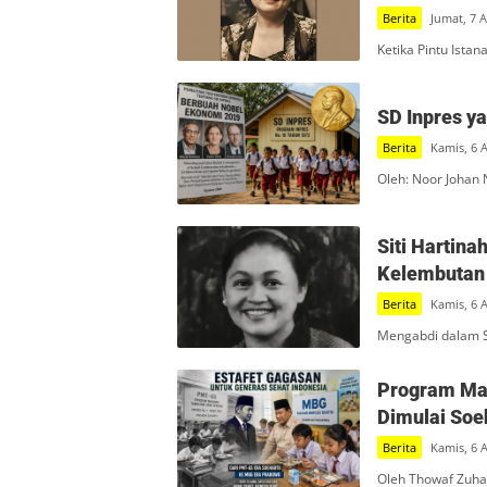
Berita
Jumat, 7 
Ketika Pintu Ista
SD Inpres y
Berita
Kamis, 6 
Oleh: Noor Johan 
Siti Hartin
Kelembutan 
Berita
Kamis, 6 
Mengabdi dalam S
Program Mak
Dimulai Soe
Berita
Kamis, 6 
Oleh Thowaf Zuha