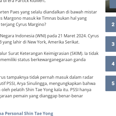
i era Partick Kluivert.
en Paes yang selalu diandalkan di bawah mistar
us Margono masuk ke Timnas bukan hal yang
2
 terjang Cyrus Margino?
egara Indonesia (WNI) pada 21 Maret 2024. Cyrus
yang lahir di New York, Amerika Serikat.
3
lur Surat Keterangan Keimigrasian (SKIM). Ia tidak
a memiliki status berkewarganegaraan ganda
4
yrus tampaknya tidak pernah masuk dalam radar
5
utif PSSI, Arya Sinulingga, mengungkapkan bahwa
leh pelatih Shin Tae Yong kala itu. PSSI hanya
araan pemain yang dianggap benar-benar
a Personal Shin Tae Yong