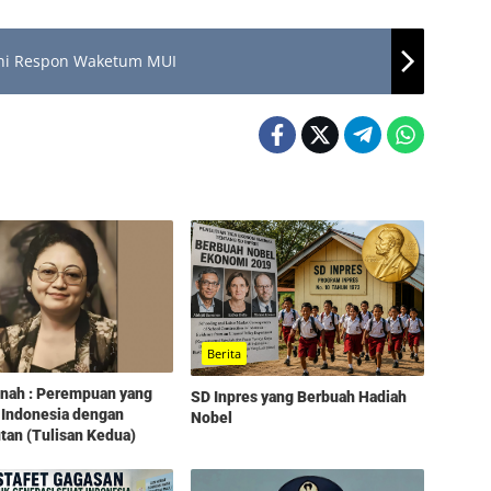
Ini Respon Waketum MUI
Berita
tinah : Perempuan yang
SD Inpres yang Berbuah Hadiah
 Indonesia dengan
Nobel
an (Tulisan Kedua)