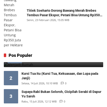
Titiek Soeharto Dorong Bawang Merah Brebes
Tembus Pasar Ekspor, Petani Bisa Untung Rp350
Juta per Hektare
Senin, 23 Februari 2026, 15:05 WIB
Menjadi Rumah
Pos Populer
1
Minggu, 9 Agustus 2026, 17:10 WIB
0
Kursi Tua Itu (Kursi Tua, Kekuasaan, dan Lupa pada
2
Janji)
Selasa, 14 Juli 2026, 10:10 WIB
0
Supaya Rabi Bukan Seloroh, Cicipilah Serabi di Dapur
3
Yu Saroh
Rabu, 15 Juli 2026, 12:12 WIB
0