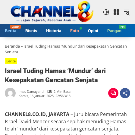
Langsung
ke
konten
Berita
Bisnis
Historia
Foto
Opini
Pangan
S
Beranda
»
Israel Tuding Hamas ‘Mundur’ dari Kesepakatan Gencatan
Senjata
Berita
Israel Tuding Hamas ‘Mundur’ dari
Kesepakatan Gencatan Senjata
Imas Damayanti
2 Min Baca
Kamis, 16 Januari 2025, 22:56 WIB
CHANNEL8.CO.ID, JAKARTA –
Juru bicara Pemerintah
Israel David Mencer secara sepihak menuding Hamas
telah ‘mundur’ dari kesepakatan gencatan senjata.