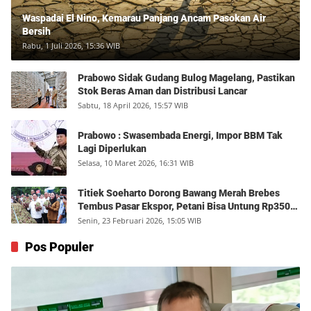
Waspadai El Nino, Kemarau Panjang Ancam Pasokan Air
Bersih
Rabu, 1 Juli 2026, 15:36 WIB
Prabowo Sidak Gudang Bulog Magelang, Pastikan
Stok Beras Aman dan Distribusi Lancar
Sabtu, 18 April 2026, 15:57 WIB
Prabowo : Swasembada Energi, Impor BBM Tak
Lagi Diperlukan
Selasa, 10 Maret 2026, 16:31 WIB
Titiek Soeharto Dorong Bawang Merah Brebes
Tembus Pasar Ekspor, Petani Bisa Untung Rp350
Juta per Hektare
Senin, 23 Februari 2026, 15:05 WIB
Pos Populer