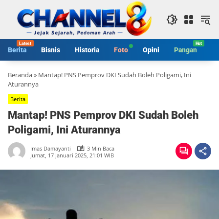
Langsung
ke
konten
Berita
Bisnis
Historia
Foto
Opini
Pangan
S
Beranda
»
Mantap! PNS Pemprov DKI Sudah Boleh Poligami, Ini
Aturannya
Berita
Mantap! PNS Pemprov DKI Sudah Boleh
Poligami, Ini Aturannya
Imas Damayanti
3 Min Baca
Jumat, 17 Januari 2025, 21:01 WIB