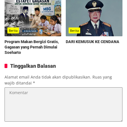
Berita
Berita
Program Makan Bergizi Gratis,
DARI KEMUSUK KE CENDANA
Gagasan yang Pernah Dimulai
Soeharto
Tinggalkan Balasan
Alamat email Anda tidak akan dipublikasikan.
Ruas yang
wajib ditandai
*