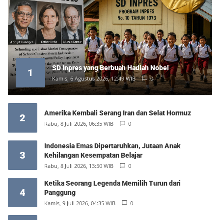
SD Inpres yang Berbuah Hadiah Nobel
1
Kamis, 6 Agustus 2026, 12:49 WIB
0
Amerika Kembali Serang Iran dan Selat Hormuz
2
Rabu, 8 Juli 2026, 06:35 WIB
0
Indonesia Emas Dipertaruhkan, Jutaan Anak
3
Kehilangan Kesempatan Belajar
Rabu, 8 Juli 2026, 13:50 WIB
0
Ketika Seorang Legenda Memilih Turun dari
4
Panggung
Kamis, 9 Juli 2026, 04:35 WIB
0