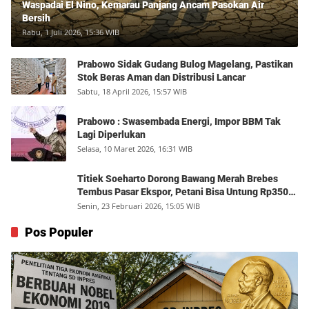
Waspadai El Nino, Kemarau Panjang Ancam Pasokan Air
Bersih
Rabu, 1 Juli 2026, 15:36 WIB
Prabowo Sidak Gudang Bulog Magelang, Pastikan
Stok Beras Aman dan Distribusi Lancar
Sabtu, 18 April 2026, 15:57 WIB
Prabowo : Swasembada Energi, Impor BBM Tak
Lagi Diperlukan
Selasa, 10 Maret 2026, 16:31 WIB
Titiek Soeharto Dorong Bawang Merah Brebes
Tembus Pasar Ekspor, Petani Bisa Untung Rp350
Juta per Hektare
Senin, 23 Februari 2026, 15:05 WIB
Pos Populer