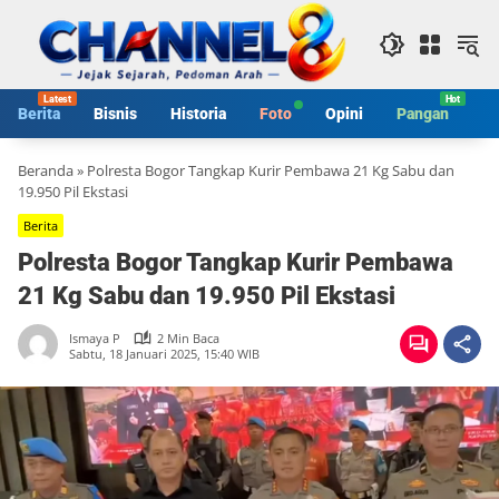
Langsung
ke
konten
Berita
Bisnis
Historia
Foto
Opini
Pangan
S
Beranda
»
Polresta Bogor Tangkap Kurir Pembawa 21 Kg Sabu dan
19.950 Pil Ekstasi
Berita
Polresta Bogor Tangkap Kurir Pembawa
21 Kg Sabu dan 19.950 Pil Ekstasi
Ismaya P
2 Min Baca
Sabtu, 18 Januari 2025, 15:40 WIB