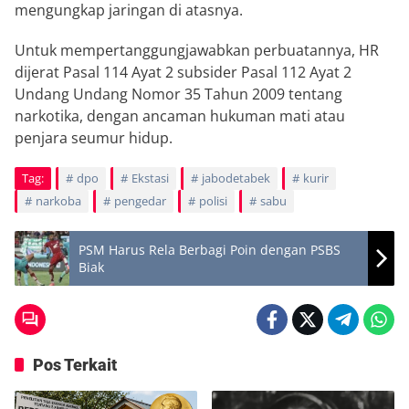
mengungkap jaringan di atasnya.
Untuk mempertanggungjawabkan perbuatannya, HR
dijerat Pasal 114 Ayat 2 subsider Pasal 112 Ayat 2
Undang Undang Nomor 35 Tahun 2009 tentang
narkotika, dengan ancaman hukuman mati atau
penjara seumur hidup.
Tag:
dpo
Ekstasi
jabodetabek
kurir
narkoba
pengedar
polisi
sabu
PSM Harus Rela Berbagi Poin dengan PSBS
Biak
Pos Terkait