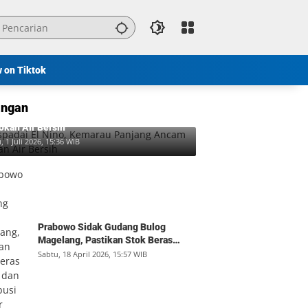
w on Tiktok
ngan
padai El Nino, Kemarau Panjang Ancam
okan Air Bersih
, 1 Juli 2026, 15:36 WIB
Prabowo Sidak Gudang Bulog
Magelang, Pastikan Stok Beras
Aman dan Distribusi Lancar
Sabtu, 18 April 2026, 15:57 WIB