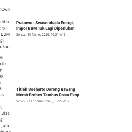
Prabowo : Swasembada Energi,
Impor BBM Tak Lagi Diperlukan
Selasa, 10 Maret 2026, 16:31 WIB
Titiek Soeharto Dorong Bawang
Merah Brebes Tembus Pasar Ekspor,
Petani Bisa Untung Rp350 Juta per
Senin, 23 Februari 2026, 15:05 WIB
Hektare