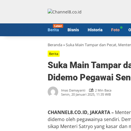
Langsung
ke
konten
Berita
Bisnis
Historia
Foto
O
Beranda
»
Suka Main Tampar dan Pecat, Menteri
Berita
Suka Main Tampar da
Didemo Pegawai Send
Imas Damayanti
2 Min Baca
Senin, 20 Januari 2025, 11:35 WIB
CHANNEL8.CO.ID, JAKARTA –
Menteri
didemo oleh pegawainya sendiri. Demo
sikap Menteri Satryo yang kasar dan 