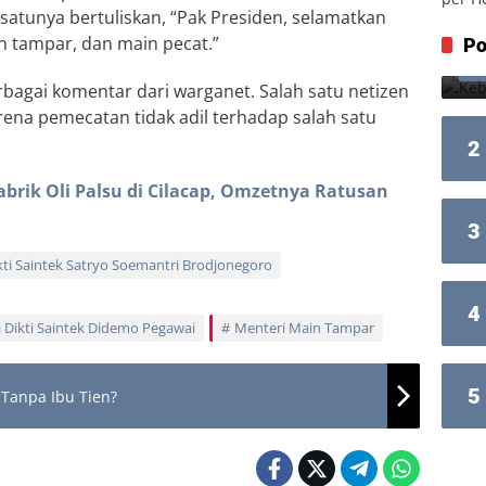
atunya bertuliskan, “Pak Presiden, selamatkan
n tampar, dan main pecat.”
Po
agai komentar dari warganet. Salah satu netizen
rena pemecatan tidak adil terhadap salah satu
2
abrik Oli Palsu di Cilacap, Omzetnya Ratusan
3
kti Saintek Satryo Soemantri Brodjonegoro
4
 Dikti Saintek Didemo Pegawai
Menteri Main Tampar
5
 Tanpa Ibu Tien?