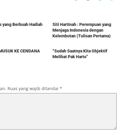
Berita
s yang Berbuah Hadiah
Siti Hartinah : Perempuan yang
Menjaga Indonesia dengan
Kelembutan (Tulisan Pertama)
Berita
EMUSUK KE CENDANA
“Sudah Saatnya Kita Objektif
Melihat Pak Harto”
kan.
Ruas yang wajib ditandai
*