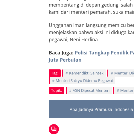
membentang di depan gedung, salah s
kami dari menteri pemarah, suka mai
Unggahan Iman langsung memicu berb
menjelaskan bahwa aksi ini diduga ka
pegawai, Neni Herlina.
Baca Juga:
Polisi Tangkap Pemilik P
Juta Perbulan
Tag:
Kemendikti Saintek
Menteri Di
Menteri Satryo Didemo Pegawai
Topik:
ASN Dipecat Menteri
Menteri
Apa Jadinya Pramuka Indonesia