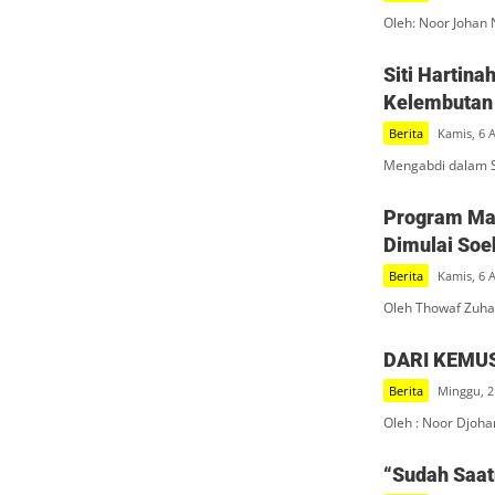
Oleh: Noor Johan 
Siti Hartin
Kelembutan 
Berita
Kamis, 6 
Mengabdi dalam S
Program Mak
Dimulai Soe
Berita
Kamis, 6 
Oleh Thowaf Zuha
DARI KEMU
Berita
Minggu, 2
Oleh : Noor Djoha
“Sudah Saatn