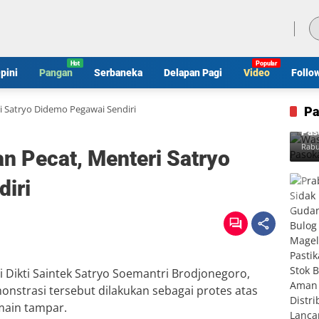
Jumat, 7 Agustus 2026
pini
Pangan
Serbaneka
Delapan Pagi
Video
Follo
 Satryo Didemo Pegawai Sendiri
Pa
Was
Pas
Rabu
n Pecat, Menteri Satryo
iri
 Dikti Saintek Satryo Soemantri Brodjonegoro,
nstrasi tersebut dilakukan sebagai protes atas
main tampar.