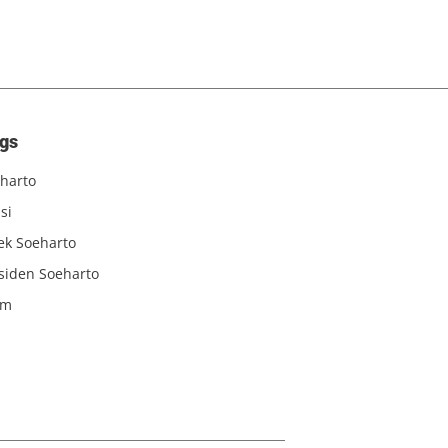
gs
harto
si
iek Soeharto
siden Soeharto
am