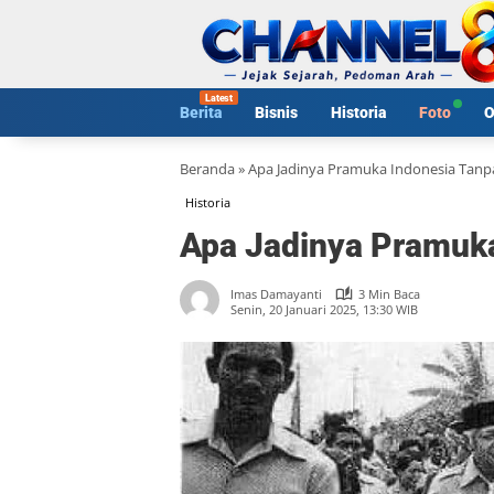
Langsung
ke
konten
Berita
Bisnis
Historia
Foto
O
Beranda
»
Apa Jadinya Pramuka Indonesia Tanpa
Historia
Apa Jadinya Pramuka
Imas Damayanti
3 Min Baca
Senin, 20 Januari 2025, 13:30 WIB