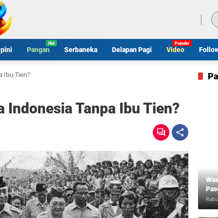
Jumat, 7 Agustus 2026
pini
Pangan
Serbaneka
Delapan Pagi
Video
Follo
 Ibu Tien?
Pa
 Indonesia Tanpa Ibu Tien?
Was
Pas
Rabu