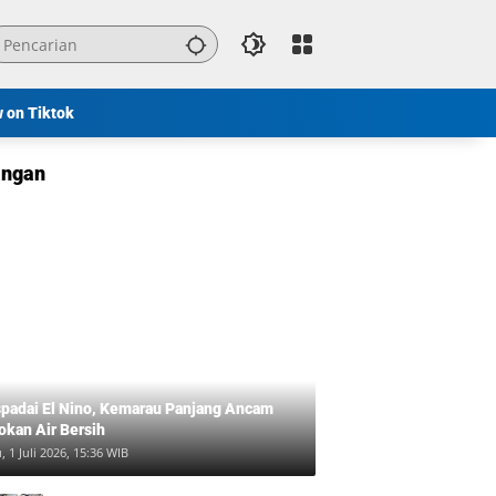
w on Tiktok
ngan
padai El Nino, Kemarau Panjang Ancam
okan Air Bersih
, 1 Juli 2026, 15:36 WIB