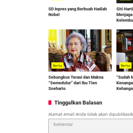
SD Inpres yang Berbuah Hadiah
Siti Har
Nobel
Menjaga
Kelembut
Berita
Berita
“Sudah 
Sebungkus Terasi dan Makna
Kenangan
“Semedulur” dari Ibu Tien
Kehangat
Soeharto
Tien
Tinggalkan Balasan
Alamat email Anda tidak akan dipublikasi