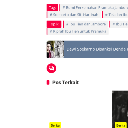
Tag:
Bumi Perkemahan Pramuka Jambor
Soeharto dan Siti Hartinah
Teladan Ibu
Topik:
Ibu Tien dan Jambore
Ibu Ti
Kiprah Ibu Tien untuk Pramuka
Dewi Soekarno Disanksi Denda R
Pos Terkait
Berita
Berita