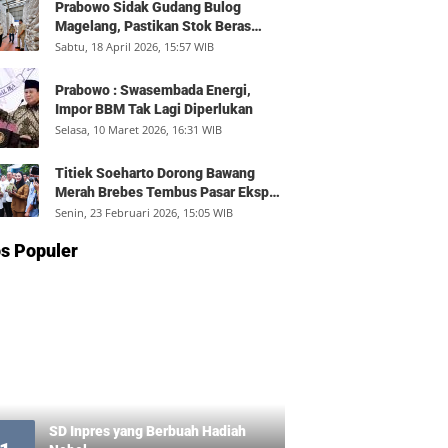
Prabowo Sidak Gudang Bulog
Magelang, Pastikan Stok Beras
Aman dan Distribusi Lancar
Sabtu, 18 April 2026, 15:57 WIB
Prabowo : Swasembada Energi,
Impor BBM Tak Lagi Diperlukan
Selasa, 10 Maret 2026, 16:31 WIB
Titiek Soeharto Dorong Bawang
Merah Brebes Tembus Pasar Ekspor,
Petani Bisa Untung Rp350 Juta per
Senin, 23 Februari 2026, 15:05 WIB
Hektare
s Populer
SD Inpres yang Berbuah Hadiah