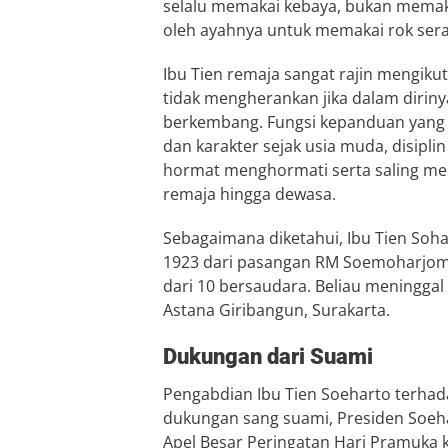
selalu memakai kebaya, bukan memaka
oleh ayahnya untuk memakai rok sera
Ibu Tien remaja sangat rajin mengikuti
tidak mengherankan jika dalam dirin
berkembang. Fungsi kepanduan yang u
dan karakter sejak usia muda, disiplin
hormat menghormati serta saling meny
remaja hingga dewasa.
Sebagaimana diketahui, Ibu Tien Sohar
1923 dari pasangan RM Soemoharjomo
dari 10 bersaudara. Beliau meninggal
Astana Giribangun, Surakarta.
Dukungan dari Suami
Pengabdian Ibu Tien Soeharto terhada
dukungan sang suami, Presiden Soeha
Apel Besar Peringatan Hari Pramuka 