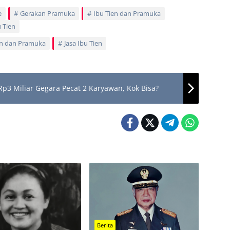
e
Gerakan Pramuka
Ibu Tien dan Pramuka
 Tien
en dan Pramuka
Jasa Ibu Tien
p3 Miliar Gegara Pecat 2 Karyawan, Kok Bisa?
Berita