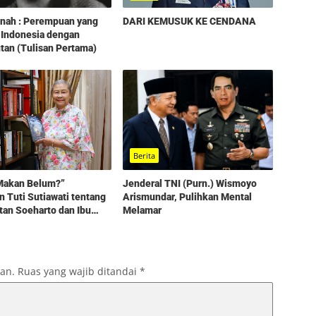
tinah : Perempuan yang
DARI KEMUSUK KE CENDANA
 Indonesia dengan
an (Tulisan Pertama)
Berita
Makan Belum?”
Jenderal TNI (Purn.) Wismoyo
 Tuti Sutiawati tentang
Arismundar, Pulihkan Mental
an Soeharto dan Ibu
Melamar
kan.
Ruas yang wajib ditandai
*