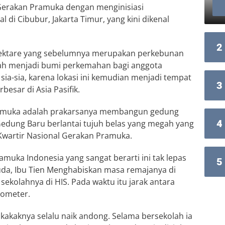
erakan Pramuka dengan menginisiasi
i Cibubur, Jakarta Timur, yang kini dikenal
2
 hektare yang sebelumnya merupakan perkebunan
bah menjadi bumi perkemahan bagi anggota
 sia-sia, karena lokasi ini kemudian menjadi tempat
3
besar di Asia Pasifik.
Pramuka adalah prakarsanya membangun gedung
4
Gedung Baru berlantai tujuh belas yang megah yang
 Kwartir Nasional Gerakan Pramuka.
amuka Indonesia yang sangat berarti ini tak lepas
5
muda, Ibu Tien Menghabiskan masa remajanya di
sekolahnya di HIS. Pada waktu itu jarak antara
lometer.
kakaknya selalu naik andong. Selama bersekolah ia