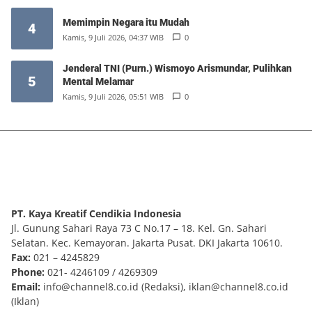
Memimpin Negara itu Mudah
4
Kamis, 9 Juli 2026, 04:37 WIB
0
Jenderal TNI (Purn.) Wismoyo Arismundar, Pulihkan
5
Mental Melamar
Kamis, 9 Juli 2026, 05:51 WIB
0
PT. Kaya Kreatif Cendikia Indonesia
Jl. Gunung Sahari Raya 73 C No.17 – 18. Kel. Gn. Sahari
Selatan. Kec. Kemayoran. Jakarta Pusat. DKI Jakarta 10610.
Fax:
021 – 4245829
Phone:
021- 4246109 / 4269309
Email:
info@channel8.co.id
(Redaksi),
iklan@channel8.co.id
(Iklan)