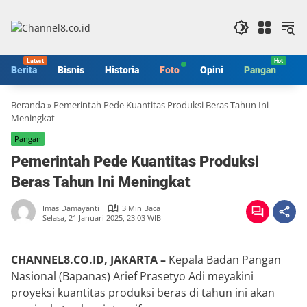
Langsung
ke
konten
Berita
Bisnis
Historia
Foto
Opini
Pangan
S
Beranda
»
Pemerintah Pede Kuantitas Produksi Beras Tahun Ini
Meningkat
Pangan
Pemerintah Pede Kuantitas Produksi
Beras Tahun Ini Meningkat
Imas Damayanti
3 Min Baca
Selasa, 21 Januari 2025, 23:03 WIB
CHANNEL8.CO.ID, JAKARTA –
Kepala Badan Pangan
Nasional (Bapanas) Arief Prasetyo Adi meyakini
proyeksi kuantitas produksi beras di tahun ini akan