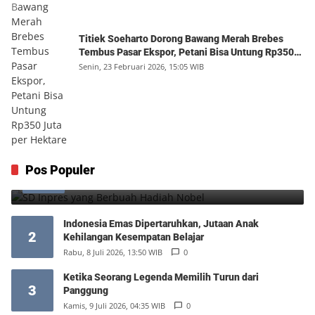
Titiek Soeharto Dorong Bawang Merah Brebes
Tembus Pasar Ekspor, Petani Bisa Untung Rp350
Juta per Hektare
Senin, 23 Februari 2026, 15:05 WIB
SD Inpres yang Berbuah Hadiah Nobel
Pos Populer
1
Kamis, 6 Agustus 2026, 12:49 WIB
0
Indonesia Emas Dipertaruhkan, Jutaan Anak
2
Kehilangan Kesempatan Belajar
Rabu, 8 Juli 2026, 13:50 WIB
0
Ketika Seorang Legenda Memilih Turun dari
3
Panggung
Kamis, 9 Juli 2026, 04:35 WIB
0