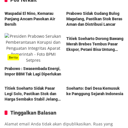
Berita
Berita
Waspadai El Nino, Kemarau
Prabowo Sidak Gudang Bulog
Panjang Ancam Pasokan Air
Magelang, Pastikan Stok Beras
Bersih
Aman dan Distribusi Lancar
Berita
Titiek Soeharto Dorong Bawang
Merah Brebes Tembus Pasar
Ekspor, Petani Bisa Untung
Rp350 Juta per Hektare
Berita
Prabowo : Swasembada Energi,
Impor BBM Tak Lagi Diperlukan
Berita
Berita
7 Foto
Titiek Soeharto Sidak Pasar
Soeharto: Dari Desa Kemusuk
Legi Solo, Pastikan Stok dan
ke Panggung Sejarah Indonesia
Harga Sembako Stabil Jelang
Ramadhan
Tinggalkan Balasan
Alamat email Anda tidak akan dipublikasikan.
Ruas yang