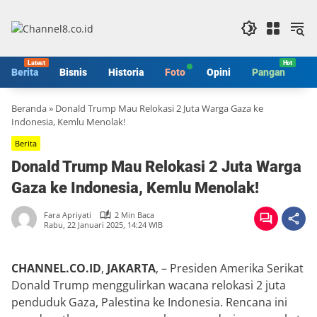
Langsung
ke
konten
Berita
Bisnis
Historia
Foto
Opini
Pangan
S
Beranda
»
Donald Trump Mau Relokasi 2 Juta Warga Gaza ke
Indonesia, Kemlu Menolak!
Berita
Donald Trump Mau Relokasi 2 Juta Warga
Gaza ke Indonesia, Kemlu Menolak!
Fara Apriyati
2 Min Baca
Rabu, 22 Januari 2025, 14:24 WIB
CHANNEL.CO.ID
,
JAKARTA
, – Presiden Amerika Serikat
Donald Trump menggulirkan wacana relokasi 2 juta
penduduk Gaza, Palestina ke Indonesia. Rencana ini