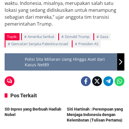
waktu. Indonesia, misalnya, merupakan salah satu
lokasi yang sedang didiskusikan untuk menampung
sebagian dari mereka,” ujar anggota tim transisi
pemerintahan Trump.
Topik:
Amerika Serikat
Donald Trump
Gaza
Gencatan Senjata Palestina-Israel
Presiden AS
Polisi Sita Miliaran Uang Hingga Aset dari
Kasus Net89
Pos Terkait
Berita
Berita
SD Inpres yang Berbuah Hadiah
Siti Hartinah : Perempuan yang
Nobel
Menjaga Indonesia dengan
Kelembutan (Tulisan Pertama)
Berita
Berita