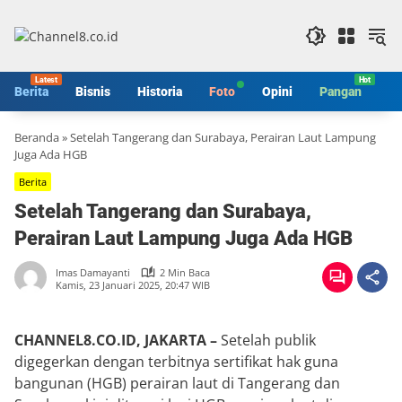
Langsung
ke
konten
Berita
Bisnis
Historia
Foto
Opini
Pangan
S
Beranda
»
Setelah Tangerang dan Surabaya, Perairan Laut Lampung
Juga Ada HGB
Berita
Setelah Tangerang dan Surabaya,
Perairan Laut Lampung Juga Ada HGB
Imas Damayanti
2 Min Baca
Kamis, 23 Januari 2025, 20:47 WIB
CHANNEL8.CO.ID, JAKARTA –
Setelah publik
digegerkan dengan terbitnya sertifikat hak guna
bangunan (HGB) perairan laut di Tangerang dan