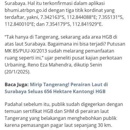
Surabaya. Hal itu terkonfirmasi dalam aplikasi
bhumi.atrbpn.go.id dengan tiga titik kordinat yang
terdaftar, yakni, 7.342163°S, 112.844088°E; 7.355131°S,
112.840010°E; dan 7.354179°S, 112.841929°E.
“Tak hanya di Tangerang, sekarang ada area HGB di
atas laut Surabaya. Bagaimana ini bisa terjadi? Putusan
MK 85/PUU-XI/2013 sudah melarang pemanfaatan
ruang seperti ini,” ujar peneliti pusat kajian perkotaan
Urbaning, Reno Eza Mahendra, dikutip Senin
(20/1/2025).
Baca Juga:
Mirip Tangerang! Perairan Laut di
Surabaya Seluas 656 Hektare Kantongi HGB
Padahal sebelum itu, publik sudah digegerkan dengan
temuan sertifikat HGB dan SHM di perairan laut
Tangerang yang belakangan menghebohkan publik
karena pemasangan pagar laut sepanjang 30 km.