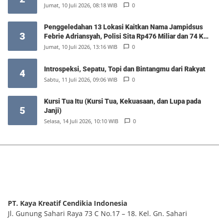
Jumat, 10 Juli 2026, 08:18 WIB
0
Penggeledahan 13 Lokasi Kaitkan Nama Jampidsus
3
Febrie Adriansyah, Polisi Sita Rp476 Miliar dan 74 Kg
Emas
Jumat, 10 Juli 2026, 13:16 WIB
0
Introspeksi, Sepatu, Topi dan Bintangmu dari Rakyat
4
Sabtu, 11 Juli 2026, 09:06 WIB
0
Kursi Tua Itu (Kursi Tua, Kekuasaan, dan Lupa pada
5
Janji)
Selasa, 14 Juli 2026, 10:10 WIB
0
PT. Kaya Kreatif Cendikia Indonesia
Jl. Gunung Sahari Raya 73 C No.17 – 18. Kel. Gn. Sahari