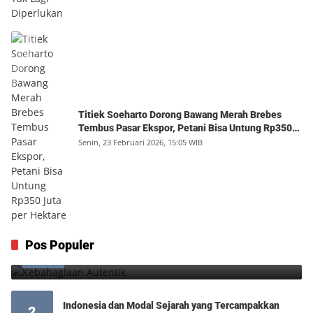
Titiek Soeharto Dorong Bawang Merah Brebes
Tembus Pasar Ekspor, Petani Bisa Untung Rp350
Juta per Hektare
Senin, 23 Februari 2026, 15:05 WIB
Kebahagiaan Autentik
Pos Populer
1
Jumat, 7 Agustus 2026, 10:25 WIB
0
Indonesia dan Modal Sejarah yang Tercampakkan
2