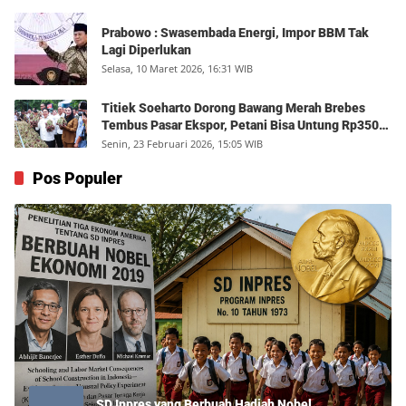
Prabowo : Swasembada Energi, Impor BBM Tak
Lagi Diperlukan
Selasa, 10 Maret 2026, 16:31 WIB
Titiek Soeharto Dorong Bawang Merah Brebes
Tembus Pasar Ekspor, Petani Bisa Untung Rp350
Juta per Hektare
Senin, 23 Februari 2026, 15:05 WIB
Pos Populer
SD Inpres yang Berbuah Hadiah Nobel