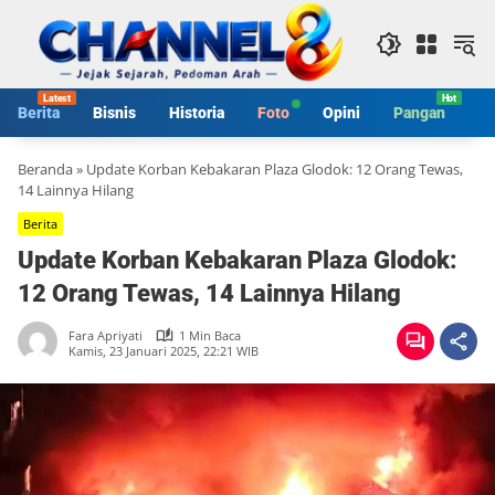
Langsung
ke
konten
Berita
Bisnis
Historia
Foto
Opini
Pangan
S
Beranda
»
Update Korban Kebakaran Plaza Glodok: 12 Orang Tewas,
14 Lainnya Hilang
Berita
Update Korban Kebakaran Plaza Glodok:
12 Orang Tewas, 14 Lainnya Hilang
Fara Apriyati
1 Min Baca
Kamis, 23 Januari 2025, 22:21 WIB