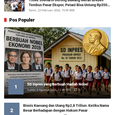
Titiek Soeharto Dorong Bawang Merah Brebes
Tembus Pasar Ekspor, Petani Bisa Untung Rp350
Juta per Hektare
Senin, 23 Februari 2026, 15:05 WIB
Pos Populer
SD Inpres yang Berbuah Hadiah Nobel
1
Kamis, 6 Agustus 2026, 12:49 WIB
0
Bisnis Kaesang dan Utang Rp2,8 Triliun: Ketika Nama
2
Besar Berhadapan dengan Hukum Pasar