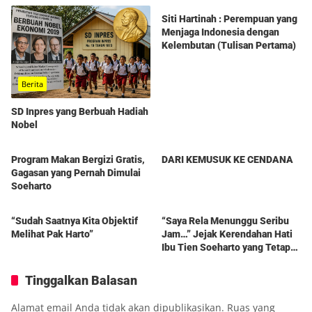
Siti Hartinah : Perempuan yang
Menjaga Indonesia dengan
Kelembutan (Tulisan Pertama)
Berita
SD Inpres yang Berbuah Hadiah
Nobel
Berita
Berita
Program Makan Bergizi Gratis,
DARI KEMUSUK KE CENDANA
Gagasan yang Pernah Dimulai
Soeharto
Berita
Berita
“Sudah Saatnya Kita Objektif
“Saya Rela Menunggu Seribu
Melihat Pak Harto”
Jam…” Jejak Kerendahan Hati
Ibu Tien Soeharto yang Tetap
Hidup dalam Kenangan
Tinggalkan Balasan
Alamat email Anda tidak akan dipublikasikan.
Ruas yang