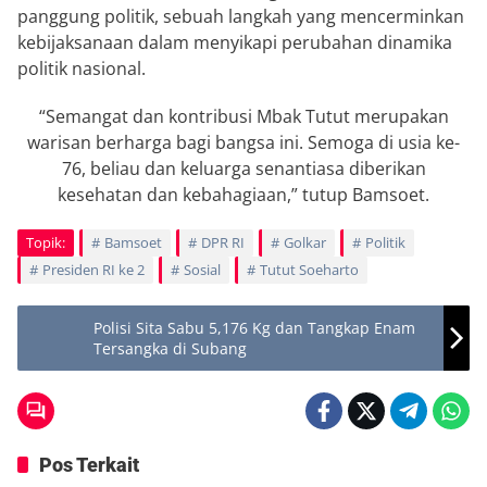
panggung politik, sebuah langkah yang mencerminkan
kebijaksanaan dalam menyikapi perubahan dinamika
politik nasional.
“Semangat dan kontribusi Mbak Tutut merupakan
warisan berharga bagi bangsa ini. Semoga di usia ke-
76, beliau dan keluarga senantiasa diberikan
kesehatan dan kebahagiaan,” tutup Bamsoet.
Topik:
Bamsoet
DPR RI
Golkar
Politik
Presiden RI ke 2
Sosial
Tutut Soeharto
Polisi Sita Sabu 5,176 Kg dan Tangkap Enam
Tersangka di Subang
Pos Terkait
Berita