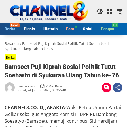
Langsung
ke
konten
Berita
Bisnis
Historia
Foto
Opini
Pangan
S
Beranda
»
Bamsoet Puji Kiprah Sosial Politik Tutut Soeharto di
Syukuran Ulang Tahun ke-76
Berita
Bamsoet Puji Kiprah Sosial Politik Tutut
Soeharto di Syukuran Ulang Tahun ke-76
Fara Apriyati
2 Min Baca
Jumat, 24 Januari 2025, 08:36 WIB
CHANNEL8.CO.ID
,
JAKARTA
-Wakil Ketua Umum Partai
Golkar sekaligus Anggota Komisi III DPR RI, Bambang
Soesatyo (Bamsoet), memuji kontribusi Siti Hardijanti