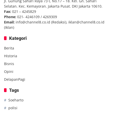
Jl. Gunung Sahari Raya 73 C No.17 – 18. Kel. Gn. Sahari
Selatan. Kec. Kemayoran. Jakarta Pusat. DKI Jakarta 10610.
Fax:
021 – 4245829
Phone:
021- 4246109 / 4269309
Email:
info@channel8.co.id
(Redaksi),
iklan@channel8.co.id
(Iklan)
Kategori
Berita
Historia
Bisnis
Opini
DelapanPagi
Tags
Soeharto
polisi