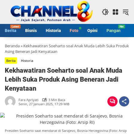
Langsung
ke
konten
Berita
Bisnis
Historia
Foto
Opini
Pangan
S
Beranda
»
Kekhawatiran Soeharto soal Anak Muda Lebih Suka Produk
Asing Beneran Jadi Kenyataan
Berita
Historia
Kekhawatiran Soeharto soal Anak Muda
Lebih Suka Produk Asing Beneran Jadi
Kenyataan
Fara Apriyati
3 Min Baca
Senin, 27 Januari 2025, 17:29 WIB
Presiden Soeharto saat mendarat di Sarajevo, Bosnia Herzegovina (Foto: Arsip