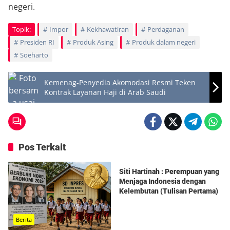
negeri.
Topik:
Impor
Kekhawatiran
Perdaganan
Presiden RI
Produk Asing
Produk dalam negeri
Soeharto
Kemenag-Penyedia Akomodasi Resmi Teken
Kontrak Layanan Haji di Arab Saudi
Pos Terkait
Berita
Siti Hartinah : Perempuan yang
Menjaga Indonesia dengan
Kelembutan (Tulisan Pertama)
Berita