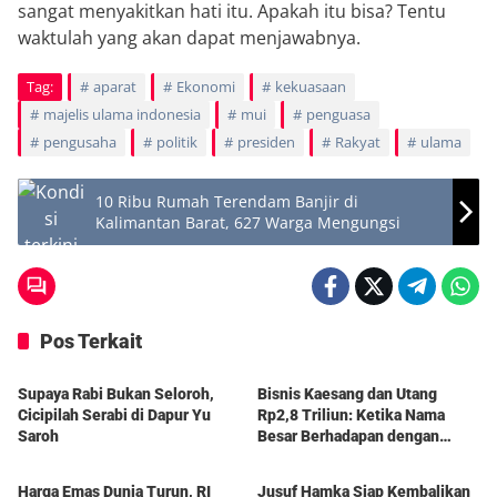
sangat menyakitkan hati itu. Apakah itu bisa? Tentu
waktulah yang akan dapat menjawabnya.
Tag:
aparat
Ekonomi
kekuasaan
majelis ulama indonesia
mui
penguasa
pengusaha
politik
presiden
Rakyat
ulama
10 Ribu Rumah Terendam Banjir di
Kalimantan Barat, 627 Warga Mengungsi
Pos Terkait
Berita
Berita
Supaya Rabi Bukan Seloroh,
Bisnis Kaesang dan Utang
Cicipilah Serabi di Dapur Yu
Rp2,8 Triliun: Ketika Nama
Saroh
Besar Berhadapan dengan
Berita
Berita
Hukum Pasar
Harga Emas Dunia Turun, RI
Jusuf Hamka Siap Kembalikan