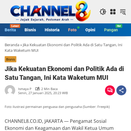
Langsung
ke
konten
Berita
Bisnis
Historia
Foto
Opini
Pangan
S
Beranda
»
Jika Kekuatan Ekonomi dan Politik Ada di Satu Tangan, Ini
Kata Waketum MUI
Bisnis
Jika Kekuatan Ekonomi dan Politik Ada di
Satu Tangan, Ini Kata Waketum MUI
Ismaya P
2 Min Baca
Senin, 27 Januari 2025, 20:23 WIB
Foto ilustrasi permainan penguasa dan pengusaha (Sumber: Freepik)
CHANNEL8.CO.ID, JAKARTA — Pengamat Sosial
Ekonomi dan Keagamaan dan Wakil Ketua Umum