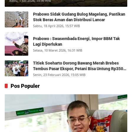
Rabu, 1 Juli 2026, 15:36 WIB
Prabowo Sidak Gudang Bulog Magelang, Pastikan
Stok Beras Aman dan Distribusi Lancar
Sabtu, 18 April 2026, 15:57 WIB
Prabowo : Swasembada Energi, Impor BBM Tak
Lagi Diperlukan
Selasa, 10 Maret 2026, 16:31 WIB
Titiek Soeharto Dorong Bawang Merah Brebes
Tembus Pasar Ekspor, Petani Bisa Untung Rp350
Juta per Hektare
Senin, 23 Februari 2026, 15:05 WIB
Pos Populer