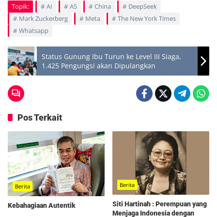
Topik:
AI
AS
China
DeepSeek
Mark Zuckerberg
Meta
The New York Times
Whatsapp
Status Gunung Ibu Turun ke Level III Siaga,
1.425 Pengungsi akan Dipulangkan
Pos Terkait
Berita
Berita
Siti Hartinah : Perempuan yang
Kebahagiaan Autentik
Menjaga Indonesia dengan