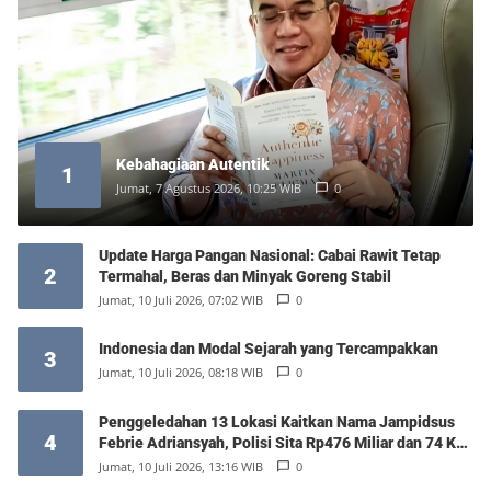
Kebahagiaan Autentik
1
Jumat, 7 Agustus 2026, 10:25 WIB
0
Update Harga Pangan Nasional: Cabai Rawit Tetap
2
Termahal, Beras dan Minyak Goreng Stabil
Jumat, 10 Juli 2026, 07:02 WIB
0
Indonesia dan Modal Sejarah yang Tercampakkan
3
Jumat, 10 Juli 2026, 08:18 WIB
0
Penggeledahan 13 Lokasi Kaitkan Nama Jampidsus
4
Febrie Adriansyah, Polisi Sita Rp476 Miliar dan 74 Kg
Emas
Jumat, 10 Juli 2026, 13:16 WIB
0