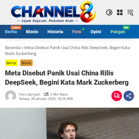
Langsung
ke
konten
Berita
Bisnis
Historia
Foto
Opini
Pangan
S
Beranda
»
Meta Disebut Panik Usai China Rilis DeepSeek, Begini Kata
Mark Zuckerberg
Berita
Bisnis
Meta Disebut Panik Usai China Rilis
DeepSeek, Begini Kata Mark Zuckerberg
Fara Apriyati
2 Min Baca
Selasa, 28 Januari 2025, 18:26 WIB