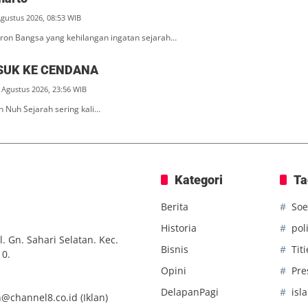
Agustus 2026, 08:53 WIB
ron Bangsa yang kehilangan ingatan sejarah…
SUK KE CENDANA
 Agustus 2026, 23:56 WIB
n Nuh Sejarah sering kali…
Kategori
Ta
Berita
Soe
Historia
poli
. Gn. Sahari Selatan. Kec.
Bisnis
Tit
10.
Opini
Pre
DelapanPagi
isl
n@channel8.co.id
(Iklan)