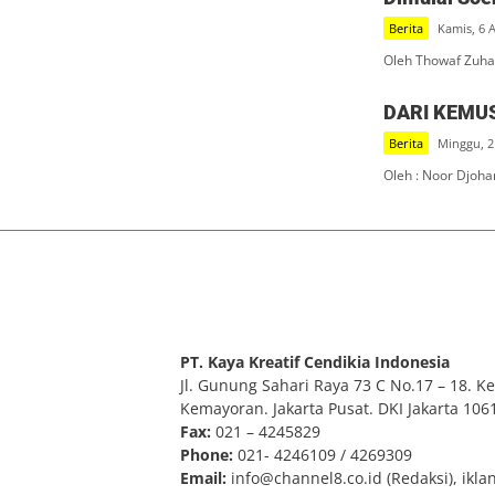
Berita
Kamis, 6 
Oleh Thowaf Zuha
DARI KEMU
Berita
Minggu, 2
Oleh : Noor Djoha
PT. Kaya Kreatif Cendikia Indonesia
Jl. Gunung Sahari Raya 73 C No.17 – 18. Kel
Kemayoran. Jakarta Pusat. DKI Jakarta 106
Fax:
021 – 4245829
Phone:
021- 4246109 / 4269309
Email:
info@channel8.co.id
(Redaksi),
ikla