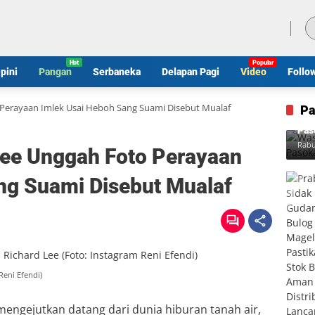
Sabtu, 8 Agustus 2026
pini
Pangan
Serbaneka
Delapan Pagi
Video
Follo
o Perayaan Imlek Usai Heboh Sang Suami Disebut Mualaf
Pa
Was
Pas
Rabu
 Lee Unggah Foto Perayaan
ng Suami Disebut Mualaf
Reni Efendi)
engejutkan datang dari dunia hiburan tanah air,