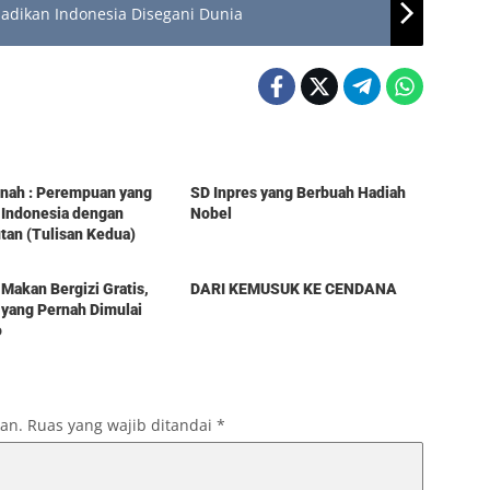
o Jadikan Indonesia Disegani Dunia
Berita
tinah : Perempuan yang
SD Inpres yang Berbuah Hadiah
 Indonesia dengan
Nobel
an (Tulisan Kedua)
Berita
Makan Bergizi Gratis,
DARI KEMUSUK KE CENDANA
yang Pernah Dimulai
o
kan.
Ruas yang wajib ditandai
*