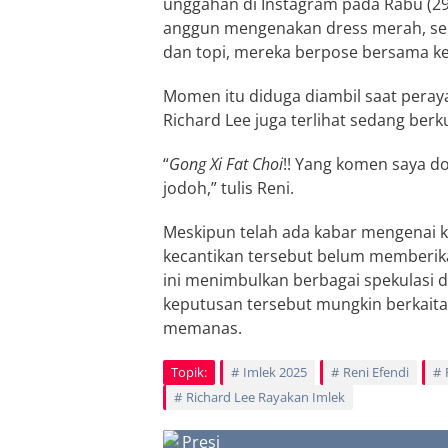
unggahan di Instagram pada Rabu (29/
anggun mengenakan dress merah, sem
dan topi, mereka berpose bersama ket
Momen itu diduga diambil saat peraya
Richard Lee juga terlihat sedang ber
“
Gong Xi Fat Choi
!! Yang komen saya d
jodoh,” tulis Reni.
Meskipun telah ada kabar mengenai ke
kecantikan tersebut belum memberika
ini menimbulkan berbagai spekulasi 
keputusan tersebut mungkin berkaita
memanas.
Topik:
Imlek 2025
Reni Efendi
Richard Lee Rayakan Imlek