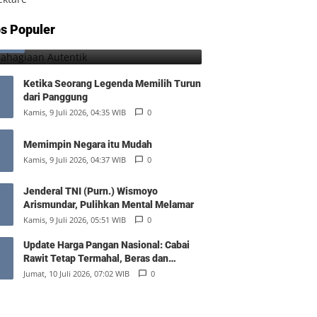
Kebahagiaan Autentik
s Populer
1
Jumat, 7 Agustus 2026, 10:25 WIB
0
Ketika Seorang Legenda Memilih Turun
dari Panggung
Kamis, 9 Juli 2026, 04:35 WIB
0
Memimpin Negara itu Mudah
Kamis, 9 Juli 2026, 04:37 WIB
0
Jenderal TNI (Purn.) Wismoyo
Arismundar, Pulihkan Mental Melamar
Kamis, 9 Juli 2026, 05:51 WIB
0
Update Harga Pangan Nasional: Cabai
Rawit Tetap Termahal, Beras dan
Minyak Goreng Stabil
Jumat, 10 Juli 2026, 07:02 WIB
0