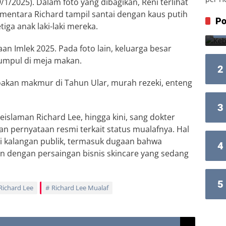
1/2025). Dalam foto yang dibagikan, Reni terlihat
entara Richard tampil santai dengan kaus putih
Po
iga anak laki-laki mereka.
an Imlek 2025. Pada foto lain, keluarga besar
kumpul di meja makan.
2
oakan makmur di Tahun Ular, murah rezeki, enteng
3
islaman Richard Lee, hingga kini, sang dokter
n pernyataan resmi terkait status mualafnya. Hal
di kalangan publik, termasuk dugaan bahwa
4
n dengan persaingan bisnis skincare yang sedang
5
Richard Lee
Richard Lee Mualaf