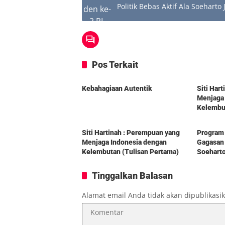
Politik Bebas Aktif Ala Soehart
Pos Terkait
Berita
Berita
Kebahagiaan Autentik
Siti Har
Menjaga
Kelembut
Berita
Berita
Siti Hartinah : Perempuan yang
Program 
Menjaga Indonesia dengan
Gagasan 
Kelembutan (Tulisan Pertama)
Soehart
Tinggalkan Balasan
Alamat email Anda tidak akan dipublikasi