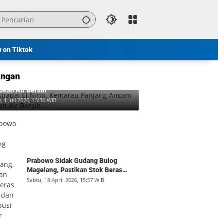
w on Tiktok
ngan
padai El Nino, Kemarau Panjang Ancam
okan Air Bersih
, 1 Juli 2026, 15:36 WIB
Prabowo Sidak Gudang Bulog
Magelang, Pastikan Stok Beras
Aman dan Distribusi Lancar
Sabtu, 18 April 2026, 15:57 WIB