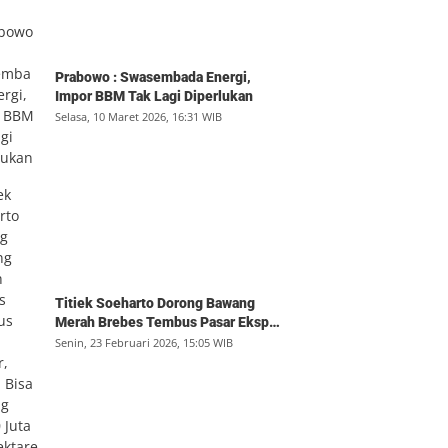
Prabowo : Swasembada Energi,
Impor BBM Tak Lagi Diperlukan
Selasa, 10 Maret 2026, 16:31 WIB
Titiek Soeharto Dorong Bawang
Merah Brebes Tembus Pasar Ekspor,
Petani Bisa Untung Rp350 Juta per
Senin, 23 Februari 2026, 15:05 WIB
Hektare