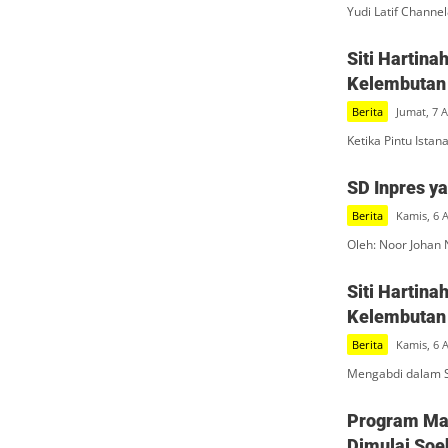
Yudi Latif Channe
Siti Hartin
Kelembutan 
Berita
Jumat, 7 
Ketika Pintu Ista
SD Inpres y
Berita
Kamis, 6 
Oleh: Noor Johan 
Siti Hartin
Kelembutan 
Berita
Kamis, 6 
Mengabdi dalam S
Program Mak
Dimulai Soe