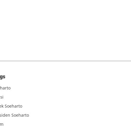
gs
harto
si
iek Soeharto
siden Soeharto
am