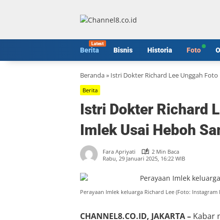
Langsung
ke
konten
Berita
Bisnis
Historia
Foto
O
Beranda
»
Istri Dokter Richard Lee Unggah Fot
Berita
Istri Dokter Richard
Imlek Usai Heboh Sa
Fara Apriyati
2 Min Baca
Rabu, 29 Januari 2025, 16:22 WIB
Perayaan Imlek keluarga Richard Lee (Foto: Instagram 
CHANNEL8.CO.ID, JAKARTA –
Kabar m