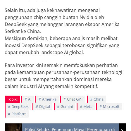
Selain itu, ada juga kekhawatiran mengenai
penggunaan chip canggih buatan Nvidia oleh
DeepSeek yang melanggar larangan ekspor Amerika
Serikat ke China.
Meskipun demikian, beberapa analis masih melihat
inovasi DeepSeek sebagai terobosan signifikan yang
dapat merubah landscape AI global.
Para investor kini semakin memfokuskan perhatian
pada kemampuan perusahaan-perusahaan teknologi
besar untuk mempertahankan dominasi mereka
dalam industri AI yang semakin kompetitif.
Topik:
AI
Amerika
Chat GPT
China
DeepSeek
Digital
Gemini
Meta
Microsoft
Platform
Polisi Selidiki Penemuan Mayat Perempuan di