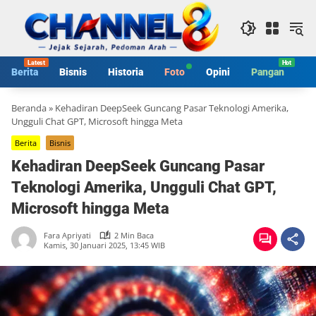
Langsung
ke
konten
Berita
Bisnis
Historia
Foto
Opini
Pangan
S
Beranda
»
Kehadiran DeepSeek Guncang Pasar Teknologi Amerika,
Ungguli Chat GPT, Microsoft hingga Meta
Berita
Bisnis
Kehadiran DeepSeek Guncang Pasar
Teknologi Amerika, Ungguli Chat GPT,
Microsoft hingga Meta
Fara Apriyati
2 Min Baca
Kamis, 30 Januari 2025, 13:45 WIB