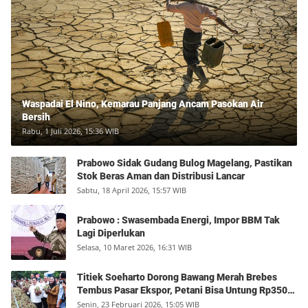
Waspadai El Nino, Kemarau Panjang Ancam Pasokan Air
Bersih
Rabu, 1 Juli 2026, 15:36 WIB
Prabowo Sidak Gudang Bulog Magelang, Pastikan
Stok Beras Aman dan Distribusi Lancar
Sabtu, 18 April 2026, 15:57 WIB
Prabowo : Swasembada Energi, Impor BBM Tak
Lagi Diperlukan
Selasa, 10 Maret 2026, 16:31 WIB
Titiek Soeharto Dorong Bawang Merah Brebes
Tembus Pasar Ekspor, Petani Bisa Untung Rp350
Juta per Hektare
Senin, 23 Februari 2026, 15:05 WIB