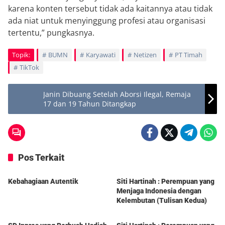
karena konten tersebut tidak ada kaitannya atau tidak
ada niat untuk menyinggung profesi atau organisasi
tertentu,” pungkasnya.
Topik:
BUMN
Karyawati
Netizen
PT Timah
TikTok
Janin Dibuang Setelah Aborsi Ilegal, Remaja
17 dan 19 Tahun Ditangkap
Pos Terkait
Berita
Berita
Kebahagiaan Autentik
Siti Hartinah : Perempuan yang
Menjaga Indonesia dengan
Kelembutan (Tulisan Kedua)
Berita
Berita