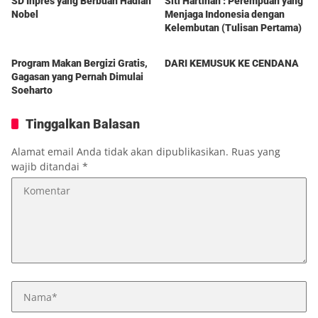
SD Inpres yang Berbuah Hadiah
Siti Hartinah : Perempuan yang
Nobel
Menjaga Indonesia dengan
Kelembutan (Tulisan Pertama)
Berita
Berita
Program Makan Bergizi Gratis,
DARI KEMUSUK KE CENDANA
Gagasan yang Pernah Dimulai
Soeharto
Tinggalkan Balasan
Alamat email Anda tidak akan dipublikasikan.
Ruas yang
wajib ditandai
*