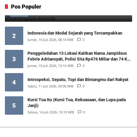
Kebahagiaan Autentik
Pos Populer
1
Jumat, 7 Agustus 2026, 10:25 WIB
0
Indonesia dan Modal Sejarah yang Tercampakkan
2
Jumat, 10 Juli 2026, 08:18 WIB
0
Penggeledahan 13 Lokasi Kaitkan Nama Jampidsus
3
Febrie Adriansyah, Polisi Sita Rp476 Miliar dan 74 Kg
Emas
Jumat, 10 Juli 2026, 13:16 WIB
0
Introspeksi, Sepatu, Topi dan Bintangmu dari Rakyat
4
Sabtu, 11 Juli 2026, 09:06 WIB
0
Kursi Tua Itu (Kursi Tua, Kekuasaan, dan Lupa pada
5
Janji)
Selasa, 14 Juli 2026, 10:10 WIB
0