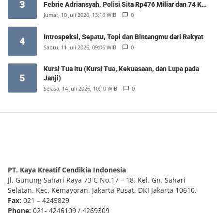
3
Febrie Adriansyah, Polisi Sita Rp476 Miliar dan 74 Kg
Emas
Jumat, 10 Juli 2026, 13:16 WIB
0
Introspeksi, Sepatu, Topi dan Bintangmu dari Rakyat
4
Sabtu, 11 Juli 2026, 09:06 WIB
0
Kursi Tua Itu (Kursi Tua, Kekuasaan, dan Lupa pada
5
Janji)
Selasa, 14 Juli 2026, 10:10 WIB
0
PT. Kaya Kreatif Cendikia Indonesia
Jl. Gunung Sahari Raya 73 C No.17 – 18. Kel. Gn. Sahari
Selatan. Kec. Kemayoran. Jakarta Pusat. DKI Jakarta 10610.
Fax:
021 – 4245829
Phone:
021- 4246109 / 4269309