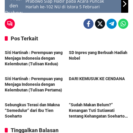
Prabowo Siap Hadir pada Acara Puncak
Harlah ke-102 NU di Istora 5 Februari
Pos Terkait
Berita
Berita
Siti Hartinah : Perempuan yang
SD Inpres yang Berbuah Hadiah
Menjaga Indonesia dengan
Nobel
Kelembutan (Tulisan Kedua)
Berita
Berita
Siti Hartinah : Perempuan yang
DARI KEMUSUK KE CENDANA
Menjaga Indonesia dengan
Kelembutan (Tulisan Pertama)
Berita
Berita
Sebungkus Terasi dan Makna
“Sudah Makan Belum?”
“Semedulur” dari Ibu Tien
Kenangan Tuti Sutiawati
Soeharto
tentang Kehangatan Soeharto
dan Ibu Tien
Tinggalkan Balasan