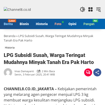
Langsung
ke
konten
Berita
Bisnis
Historia
Foto
Opini
Pangan
S
Beranda
»
LPG Subsidi Susah, Warga Teringat Mudahnya Minyak
Tanah Era Pak Harto
Historia
LPG Subsidi Susah, Warga Teringat
Mudahnya Minyak Tanah Era Pak Harto
Imas Damayanti
2 Min Baca
Senin, 3 Februari 2025, 20:41 WIB
CHANNEL8.CO.ID, JAKARTA –
Kebijakan pemerintah
yang melarang agen pengecer menjual LPG 3 kg
membuat warga kesulitan menjangkau LPG subsidi.