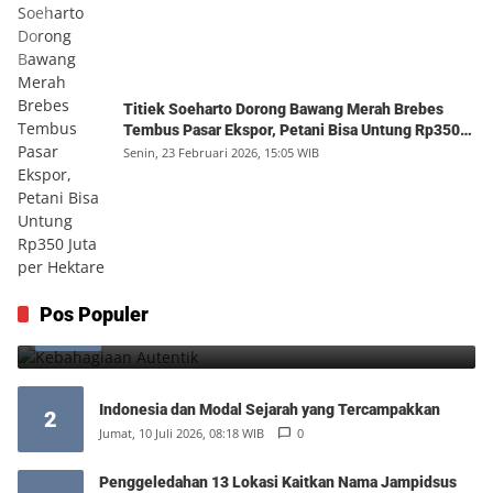
Titiek Soeharto Dorong Bawang Merah Brebes
Tembus Pasar Ekspor, Petani Bisa Untung Rp350
Juta per Hektare
Senin, 23 Februari 2026, 15:05 WIB
Kebahagiaan Autentik
Pos Populer
1
Jumat, 7 Agustus 2026, 10:25 WIB
0
Indonesia dan Modal Sejarah yang Tercampakkan
2
Jumat, 10 Juli 2026, 08:18 WIB
0
Penggeledahan 13 Lokasi Kaitkan Nama Jampidsus