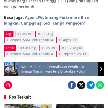
di atas harga eceran tertinggi (HET) yang ditetapkan
oleh pemerintah.
Baca Juga:
Agen LPG: Emang Pertamina Bisa
Jangkau Gang-gang Kecil Tanpa Pengecer?
Tag:
Gas LPG
LPG 3 kg
Menteri ESDM Bahlil Lahadalia
Satgas LPG
Topik:
Gas Elpiji
Gas LPG
LPG Langka
Menteri ESDM Bahlil Lahadalia
Pengecer Gas LPG
Awal Mula Kasus Pemalsuan Pendiri OI
hingga Musisi Iwan Fals Diperiksa Polisi
Pos Terkait