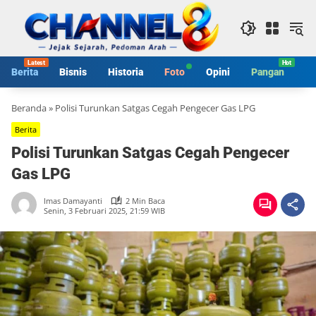
Langsung
ke
konten
Berita
Bisnis
Historia
Foto
Opini
Pangan
S
Beranda
»
Polisi Turunkan Satgas Cegah Pengecer Gas LPG
Berita
Polisi Turunkan Satgas Cegah Pengecer
Gas LPG
Imas Damayanti
2 Min Baca
Senin, 3 Februari 2025, 21:59 WIB