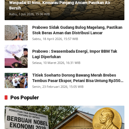
Waspadai El Nino, Kemarau Panjang Ancam Pasokan Air
Bersih
Rabu, 1 Juli 2026, 15:36 WIB
Prabowo Sidak Gudang Bulog Magelang, Pastikan
Stok Beras Aman dan Distribusi Lancar
Sabtu, 18 April 2026, 15:57 WIB
Prabowo : Swasembada Energi, Impor BBM Tak
Lagi Diperlukan
Selasa, 10 Maret 2026, 16:31 WIB
Titiek Soeharto Dorong Bawang Merah Brebes
Tembus Pasar Ekspor, Petani Bisa Untung Rp350
Juta per Hektare
Senin, 23 Februari 2026, 15:05 WIB
Pos Populer