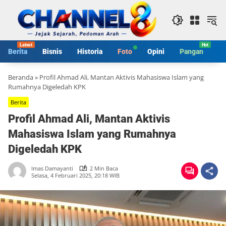
Langsung
ke
konten
Berita
Bisnis
Historia
Foto
Opini
Pangan
S
Beranda
»
Profil Ahmad Ali, Mantan Aktivis Mahasiswa Islam yang
Rumahnya Digeledah KPK
Berita
Profil Ahmad Ali, Mantan Aktivis
Mahasiswa Islam yang Rumahnya
Digeledah KPK
Imas Damayanti
2 Min Baca
Selasa, 4 Februari 2025, 20:18 WIB