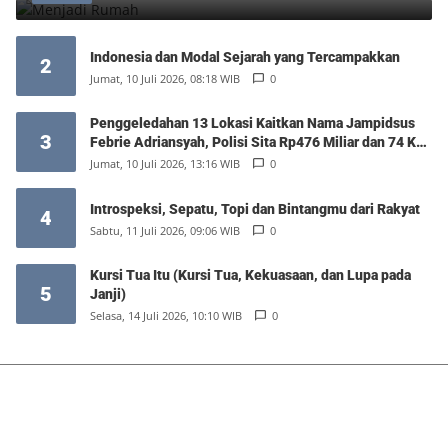
Indonesia dan Modal Sejarah yang Tercampakkan
2
Jumat, 10 Juli 2026, 08:18 WIB
0
Penggeledahan 13 Lokasi Kaitkan Nama Jampidsus
3
Febrie Adriansyah, Polisi Sita Rp476 Miliar dan 74 Kg
Emas
Jumat, 10 Juli 2026, 13:16 WIB
0
Introspeksi, Sepatu, Topi dan Bintangmu dari Rakyat
4
Sabtu, 11 Juli 2026, 09:06 WIB
0
Kursi Tua Itu (Kursi Tua, Kekuasaan, dan Lupa pada
5
Janji)
Selasa, 14 Juli 2026, 10:10 WIB
0