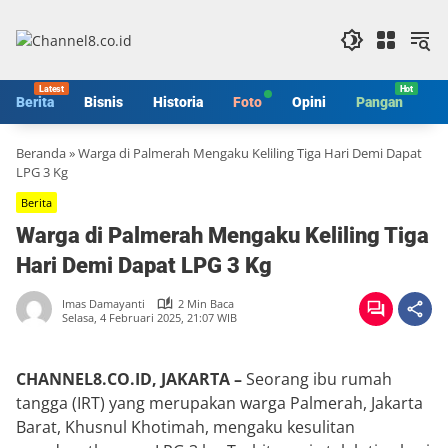
Langsung
ke
konten
Berita
Bisnis
Historia
Foto
Opini
Pangan
S
Beranda
»
Warga di Palmerah Mengaku Keliling Tiga Hari Demi Dapat
LPG 3 Kg
Berita
Warga di Palmerah Mengaku Keliling Tiga
Hari Demi Dapat LPG 3 Kg
Imas Damayanti
2 Min Baca
Selasa, 4 Februari 2025, 21:07 WIB
CHANNEL8.CO.ID, JAKARTA –
Seorang ibu rumah
tangga (IRT) yang merupakan warga Palmerah, Jakarta
Barat, Khusnul Khotimah, mengaku kesulitan