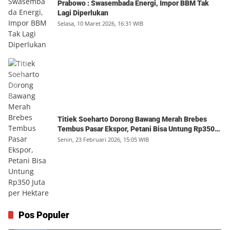
Prabowo : Swasembada Energi, Impor BBM Tak
Lagi Diperlukan
Selasa, 10 Maret 2026, 16:31 WIB
Titiek Soeharto Dorong Bawang Merah Brebes
Tembus Pasar Ekspor, Petani Bisa Untung Rp350
Juta per Hektare
Senin, 23 Februari 2026, 15:05 WIB
Menjadi Rumah
Pos Populer
1
Minggu, 9 Agustus 2026, 17:10 WIB
0