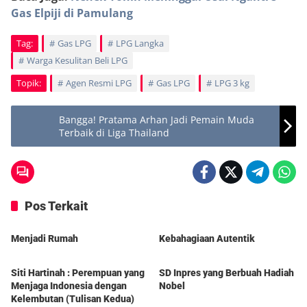
Gas Elpiji di Pamulang
Tag:
Gas LPG
LPG Langka
Warga Kesulitan Beli LPG
Topik:
Agen Resmi LPG
Gas LPG
LPG 3 kg
Bangga! Pratama Arhan Jadi Pemain Muda
Terbaik di Liga Thailand
Pos Terkait
Berita
Berita
Menjadi Rumah
Kebahagiaan Autentik
Berita
Berita
Siti Hartinah : Perempuan yang
SD Inpres yang Berbuah Hadiah
Menjaga Indonesia dengan
Nobel
Kelembutan (Tulisan Kedua)
Berita
Berita