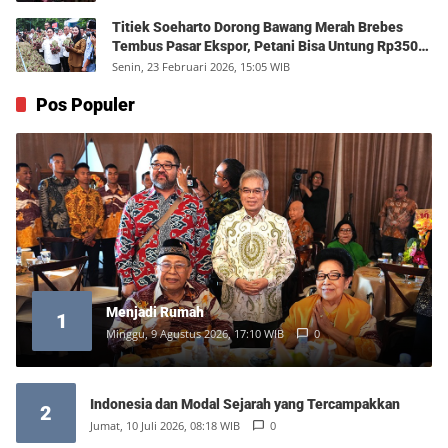
Titiek Soeharto Dorong Bawang Merah Brebes
Tembus Pasar Ekspor, Petani Bisa Untung Rp350
Juta per Hektare
Senin, 23 Februari 2026, 15:05 WIB
Pos Populer
Menjadi Rumah
1
Minggu, 9 Agustus 2026, 17:10 WIB
0
Indonesia dan Modal Sejarah yang Tercampakkan
2
Jumat, 10 Juli 2026, 08:18 WIB
0