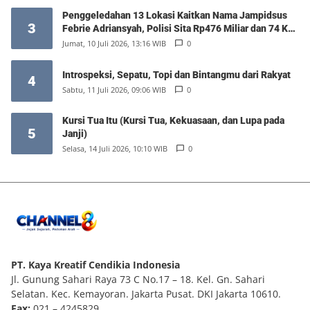
Penggeledahan 13 Lokasi Kaitkan Nama Jampidsus
3
Febrie Adriansyah, Polisi Sita Rp476 Miliar dan 74 Kg
Emas
Jumat, 10 Juli 2026, 13:16 WIB
0
Introspeksi, Sepatu, Topi dan Bintangmu dari Rakyat
4
Sabtu, 11 Juli 2026, 09:06 WIB
0
Kursi Tua Itu (Kursi Tua, Kekuasaan, dan Lupa pada
5
Janji)
Selasa, 14 Juli 2026, 10:10 WIB
0
PT. Kaya Kreatif Cendikia Indonesia
Jl. Gunung Sahari Raya 73 C No.17 – 18. Kel. Gn. Sahari
Selatan. Kec. Kemayoran. Jakarta Pusat. DKI Jakarta 10610.
Fax:
021 – 4245829