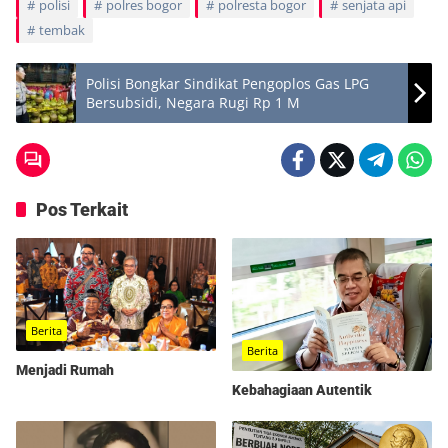
polisi
polres bogor
polresta bogor
senjata api
tembak
Polisi Bongkar Sindikat Pengoplos Gas LPG
Bersubsidi, Negara Rugi Rp 1 M
Pos Terkait
Berita
Berita
Menjadi Rumah
Kebahagiaan Autentik