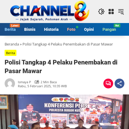
Langsung
ke
konten
Berita
Bisnis
Historia
Foto
Opini
Pangan
S
Beranda
»
Polisi Tangkap 4 Pelaku Penembakan di Pasar Mawar
Berita
Polisi Tangkap 4 Pelaku Penembakan di
Pasar Mawar
Ismaya P
2 Min Baca
Rabu, 5 Februari 2025, 10:35 WIB