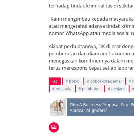
terhadap tindak kriminalitas di sekita
“Kami mengimbau kepada masyarakat
atau mengetahui adanya tindak krimina
nomor WhatsApp atau media sosial re
Akibat perbuatannya, DK dijerat den
pemberatan dan diancam hukuman mak
menegaskan komitmennya dalam menj
terus merespons cepat setiap laporan
Tag:
bobol
bobol kotak amal
mushola
pembobol
penjara
Film A Business Proposal Sepi 
Abidzar Al-ghifari?