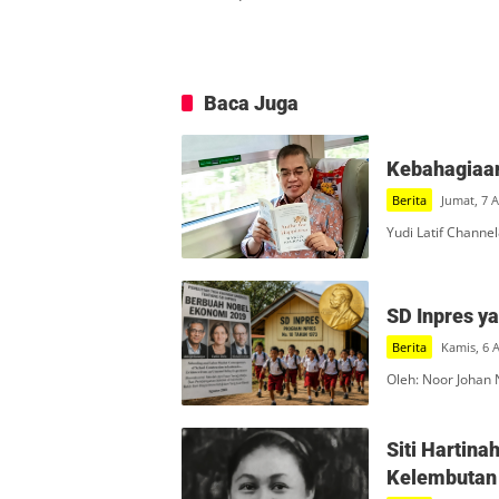
Baca Juga
Kebahagiaan
Berita
Jumat, 7 
Yudi Latif Channe
SD Inpres y
Berita
Kamis, 6 
Oleh: Noor Johan 
Siti Hartin
Kelembutan 