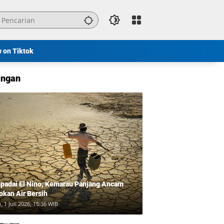
w on Tiktok
ngan
padai El Nino, Kemarau Panjang Ancam
okan Air Bersih
, 1 Juli 2026, 15:36 WIB