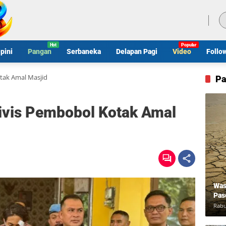
Jumat, 7 Agustus 2026
pini
Pangan
Serbaneka
Delapan Pagi
Video
Follo
otak Amal Masjid
Pa
divis Pembobol Kotak Amal
Was
Pas
Rabu