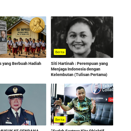
Berita
s yang Berbuah Hadiah
Siti Hartinah : Perempuan yang
Menjaga Indonesia dengan
Kelembutan (Tulisan Pertama)
Berita
“Sudah Saatnya Kita Objektif
EMUSUK KE CENDANA