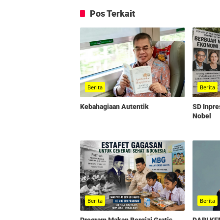
Pos Terkait
Berita
Berita
Kebahagiaan Autentik
SD Inpre
Nobel
Berita
Berita
Program Makan Bergizi Gratis,
DARI K