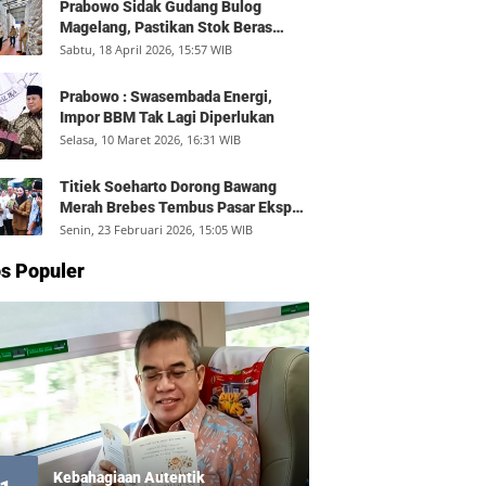
Prabowo Sidak Gudang Bulog
Magelang, Pastikan Stok Beras
Aman dan Distribusi Lancar
Sabtu, 18 April 2026, 15:57 WIB
Prabowo : Swasembada Energi,
Impor BBM Tak Lagi Diperlukan
Selasa, 10 Maret 2026, 16:31 WIB
Titiek Soeharto Dorong Bawang
Merah Brebes Tembus Pasar Ekspor,
Petani Bisa Untung Rp350 Juta per
Senin, 23 Februari 2026, 15:05 WIB
Hektare
s Populer
Kebahagiaan Autentik