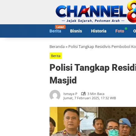
Langsung
ke
konten
Berita
Bisnis
Historia
Foto
O
Beranda
»
Polisi Tangkap Residivis Pembobol K
Berita
Polisi Tangkap Resi
Masjid
Ismaya P
3 Min Baca
Jumat, 7 Februari 2025, 17:32 WIB