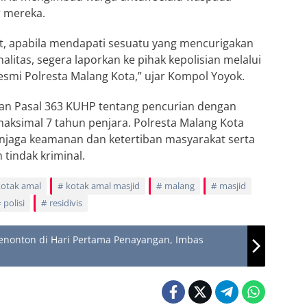
r mereka.
, apabila mendapati sesuatu yang mencurigakan
litas, segera laporkan ke pihak kepolisian melalui
smi Polresta Malang Kota,” ujar Kompol Yoyok.
gan Pasal 363 KUHP tentang pencurian dengan
simal 7 tahun penjara. Polresta Malang Kota
aga keamanan dan ketertiban masyarakat serta
 tindak kriminal.
kotak amal
kotak amal masjid
malang
masjid
polisi
residivis
Penonton di Hari Pertama Penayangan, Imbas