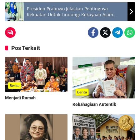
Presiden Prabowo Jelaskan Pentingnya
Kekuatan Untuk Lindungi Kekayaan Alam
NKRI
Pos Terkait
Berita
Berita
Menjadi Rumah
Kebahagiaan Autentik