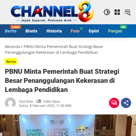
Langsung
ke
konten
Berita
Bisnis
Historia
Foto
Opini
Pangan
S
Beranda
»
PBNU Minta Pemerintah Buat Strategi Besar
Penanggulangan Kekerasan di Lembaga Pendidikan
Berita
PBNU Minta Pemerintah Buat Strategi
Besar Penanggulangan Kekerasan di
Lembaga Pendidikan
Gita Nisa
3 Min Baca
Sabtu, 8 Februari 2025, 11:45 WIB