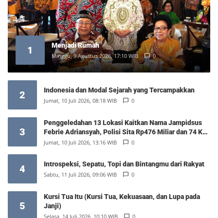
Menjadi Rumah
1
Minggu, 9 Agustus 2026, 17:10 WIB
0
Indonesia dan Modal Sejarah yang Tercampakkan
2
Jumat, 10 Juli 2026, 08:18 WIB
0
Penggeledahan 13 Lokasi Kaitkan Nama Jampidsus
3
Febrie Adriansyah, Polisi Sita Rp476 Miliar dan 74 Kg
Emas
Jumat, 10 Juli 2026, 13:16 WIB
0
Introspeksi, Sepatu, Topi dan Bintangmu dari Rakyat
4
Sabtu, 11 Juli 2026, 09:06 WIB
0
Kursi Tua Itu (Kursi Tua, Kekuasaan, dan Lupa pada
5
Janji)
Selasa, 14 Juli 2026, 10:10 WIB
0