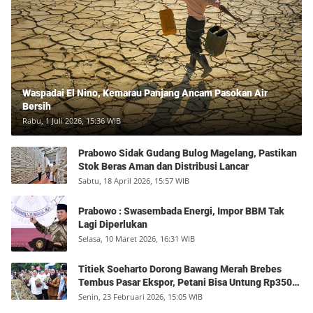
Waspadai El Nino, Kemarau Panjang Ancam Pasokan Air
Bersih
Rabu, 1 Juli 2026, 15:36 WIB
Prabowo Sidak Gudang Bulog Magelang, Pastikan
Stok Beras Aman dan Distribusi Lancar
Sabtu, 18 April 2026, 15:57 WIB
Prabowo : Swasembada Energi, Impor BBM Tak
Lagi Diperlukan
Selasa, 10 Maret 2026, 16:31 WIB
Titiek Soeharto Dorong Bawang Merah Brebes
Tembus Pasar Ekspor, Petani Bisa Untung Rp350
Juta per Hektare
Senin, 23 Februari 2026, 15:05 WIB