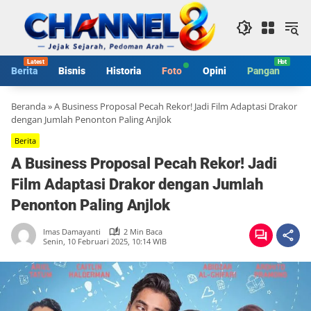
Langsung
ke
konten
Berita
Bisnis
Historia
Foto
Opini
Pangan
S
Beranda
»
A Business Proposal Pecah Rekor! Jadi Film Adaptasi Drakor
dengan Jumlah Penonton Paling Anjlok
Berita
A Business Proposal Pecah Rekor! Jadi
Film Adaptasi Drakor dengan Jumlah
Penonton Paling Anjlok
Imas Damayanti
2 Min Baca
Senin, 10 Februari 2025, 10:14 WIB