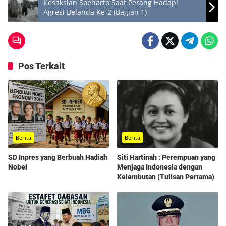
Kesaksian Soeharto Saat Perang Hadapi
Agresi Belanda Ke-2 (Bagian 1)
Pos Terkait
Berita
Berita
SD Inpres yang Berbuah Hadiah
Siti Hartinah : Perempuan yang
Nobel
Menjaga Indonesia dengan
Kelembutan (Tulisan Pertama)