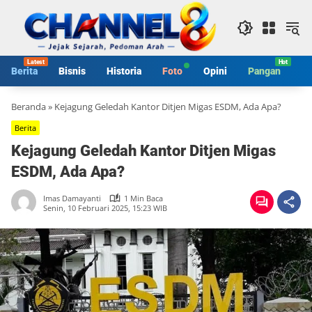
Langsung
ke
konten
Berita
Bisnis
Historia
Foto
Opini
Pangan
S
Beranda
»
Kejagung Geledah Kantor Ditjen Migas ESDM, Ada Apa?
Berita
Kejagung Geledah Kantor Ditjen Migas
ESDM, Ada Apa?
Imas Damayanti
1 Min Baca
Senin, 10 Februari 2025, 15:23 WIB