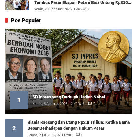
Tembus Pasar Ekspor, Petani Bisa Untung Rp350
Juta per Hektare
Senin, 23 Februari 2026, 15:05 WIB
Pos Populer
SD Inpres yang Berbuah Hadiah Nobel
1
Kamis, 6 Agustus 2026, 12:49 WIB
0
Bisnis Kaesang dan Utang Rp2,8 Triliun: Ketika Nama
2
Besar Berhadapan dengan Hukum Pasar
Selasa, 7 Juli 2026, 07:11 WIB
0