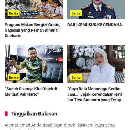
Berita
Berita
Program Makan Bergizi Gratis,
DARI KEMUSUK KE CENDANA
Gagasan yang Pernah Dimulai
Soeharto
Berita
Berita
“Sudah Saatnya Kita Objektif
“Saya Rela Menunggu Seribu
Melihat Pak Harto”
Jam…” Jejak Kerendahan Hati
Ibu Tien Soeharto yang Tetap
Hidup dalam Kenangan
Tinggalkan Balasan
Alamat email Anda tidak akan dipublikasikan.
Ruas yang