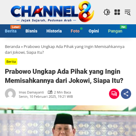
Langsung
ke
konten
Berita
Bisnis
Historia
Foto
Opini
Pangan
S
Beranda
»
Prabowo Ungkap Ada Pihak yang Ingin Memisahkannya
dari Jokowi, Siapa Itu?
Berita
Prabowo Ungkap Ada Pihak yang Ingin
Memisahkannya dari Jokowi, Siapa Itu?
Imas Damayanti
2 Min Baca
Senin, 10 Februari 2025, 19:21 WIB