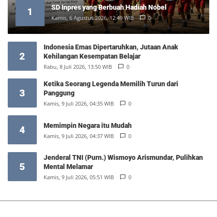
SD Inpres yang Berbuah Hadiah Nobel
1
Kamis, 6 Agustus 2026, 12:49 WIB
0
Indonesia Emas Dipertaruhkan, Jutaan Anak
2
Kehilangan Kesempatan Belajar
Rabu, 8 Juli 2026, 13:50 WIB
0
Ketika Seorang Legenda Memilih Turun dari
3
Panggung
Kamis, 9 Juli 2026, 04:35 WIB
0
Memimpin Negara itu Mudah
4
Kamis, 9 Juli 2026, 04:37 WIB
0
Jenderal TNI (Purn.) Wismoyo Arismundar, Pulihkan
5
Mental Melamar
Kamis, 9 Juli 2026, 05:51 WIB
0