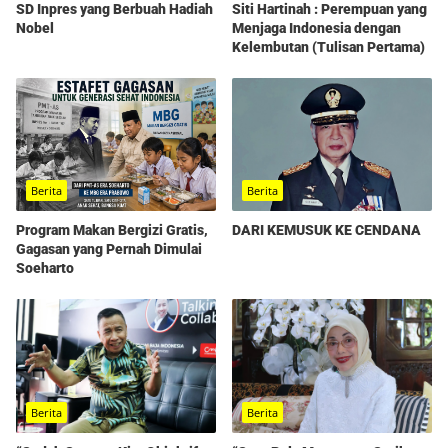
SD Inpres yang Berbuah Hadiah
Siti Hartinah : Perempuan yang
Nobel
Menjaga Indonesia dengan
Kelembutan (Tulisan Pertama)
Berita
Berita
Program Makan Bergizi Gratis,
DARI KEMUSUK KE CENDANA
Gagasan yang Pernah Dimulai
Soeharto
Berita
Berita