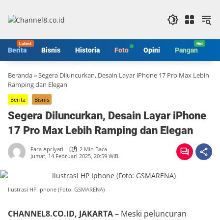
Langsung
ke
konten
Berita
Bisnis
Historia
Foto
Opini
Pangan
S
Beranda
»
Segera Diluncurkan, Desain Layar iPhone 17 Pro Max Lebih
Ramping dan Elegan
Berita
Bisnis
Segera Diluncurkan, Desain Layar iPhone
17 Pro Max Lebih Ramping dan Elegan
Fara Apriyati
2 Min Baca
Jumat, 14 Februari 2025, 20:59 WIB
Ilustrasi HP Iphone (Foto: GSMARENA)
CHANNEL8.CO.ID, JAKARTA –
Meski peluncuran