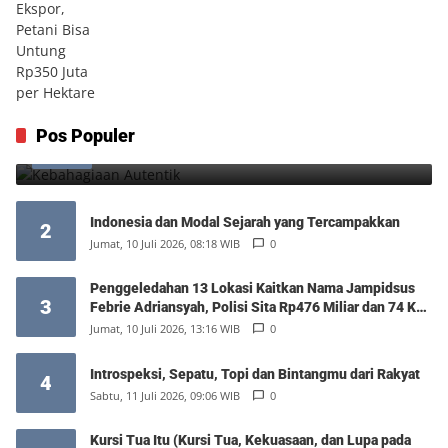
Kebahagiaan Autentik
Pos Populer
1
Jumat, 7 Agustus 2026, 10:25 WIB
0
Indonesia dan Modal Sejarah yang Tercampakkan
2
Jumat, 10 Juli 2026, 08:18 WIB
0
Penggeledahan 13 Lokasi Kaitkan Nama Jampidsus
3
Febrie Adriansyah, Polisi Sita Rp476 Miliar dan 74 Kg
Emas
Jumat, 10 Juli 2026, 13:16 WIB
0
Introspeksi, Sepatu, Topi dan Bintangmu dari Rakyat
4
Sabtu, 11 Juli 2026, 09:06 WIB
0
Kursi Tua Itu (Kursi Tua, Kekuasaan, dan Lupa pada