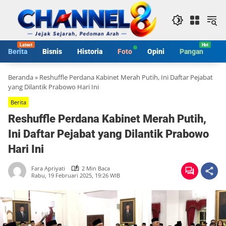
Langsung
ke
konten
Berita
Bisnis
Historia
Foto
Opini
Pangan
S
Beranda
»
Reshuffle Perdana Kabinet Merah Putih, Ini Daftar Pejabat
yang Dilantik Prabowo Hari Ini
Berita
Reshuffle Perdana Kabinet Merah Putih,
Ini Daftar Pejabat yang Dilantik Prabowo
Hari Ini
Fara Apriyati
2 Min Baca
Rabu, 19 Februari 2025, 19:26 WIB