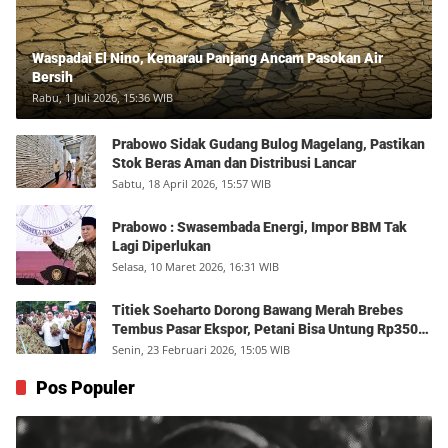
Waspadai El Nino, Kemarau Panjang Ancam Pasokan Air
Bersih
Rabu, 1 Juli 2026, 15:36 WIB
Prabowo Sidak Gudang Bulog Magelang, Pastikan
Stok Beras Aman dan Distribusi Lancar
Sabtu, 18 April 2026, 15:57 WIB
Prabowo : Swasembada Energi, Impor BBM Tak
Lagi Diperlukan
Selasa, 10 Maret 2026, 16:31 WIB
Titiek Soeharto Dorong Bawang Merah Brebes
Tembus Pasar Ekspor, Petani Bisa Untung Rp350
Juta per Hektare
Senin, 23 Februari 2026, 15:05 WIB
Pos Populer