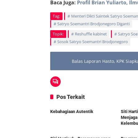
Baca Juga:
Profil Brian Yuliarto, I
Tag:
Menteri Dikti Saintek Satryo Soema
Satryo Soemantri Brodjonegoro Diganti
Topik:
Reshuffle kabinet
Satryo Soe
Sosok Satryo Soemantri Brodjonegoro
Balas Laporan Hasto, KPK Siapk
Pos Terkait
Berita
Berita
Kebahagiaan Autentik
Siti Har
Menjaga
Kelembut
Berita
Berita