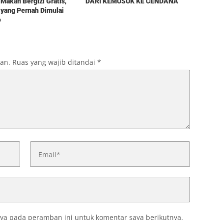
Makan Bergizi Gratis,
DARI KEMUSUK KE CENDANA
yang Pernah Dimulai
o
kan.
Ruas yang wajib ditandai
*
ya pada peramban ini untuk komentar saya berikutnya.