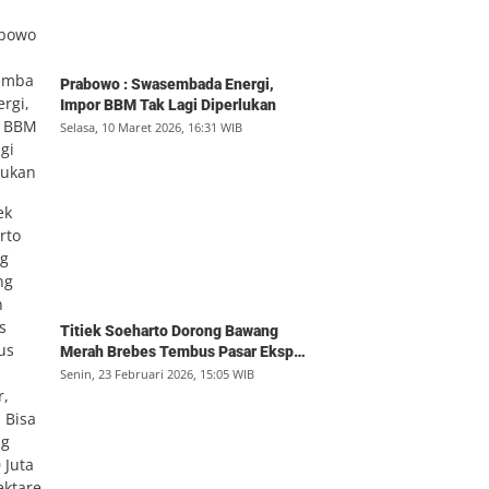
Prabowo : Swasembada Energi,
Impor BBM Tak Lagi Diperlukan
Selasa, 10 Maret 2026, 16:31 WIB
Titiek Soeharto Dorong Bawang
Merah Brebes Tembus Pasar Ekspor,
Petani Bisa Untung Rp350 Juta per
Senin, 23 Februari 2026, 15:05 WIB
Hektare