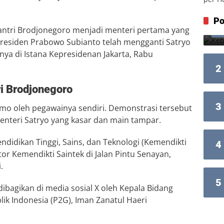
Po
antri Brodjonegoro menjadi menteri pertama yang
 Presiden Prabowo Subianto telah mengganti Satryo
ya di Istana Kepresidenan Jakarta, Rabu
2
i Brodjonegoro
3
mo oleh pegawainya sendiri. Demonstrasi tersebut
Menteri Satryo yang kasar dan main tampar.
didikan Tinggi, Sains, dan Teknologi (Kemendikti
4
tor Kemendikti Saintek di Jalan Pintu Senayan,
.
5
dibagikan di media sosial X oleh Kepala Bidang
ik Indonesia (P2G), Iman Zanatul Haeri