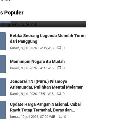
Kebahagiaan Autentik
s Populer
1
Jumat, 7 Agustus 2026, 10:25 WIB
0
Ketika Seorang Legenda Memilih Turun
dari Panggung
Kamis, 9 Juli 2026, 04:35 WIB
0
Memimpin Negara itu Mudah
Kamis, 9 Juli 2026, 04:37 WIB
0
Jenderal TNI (Purn.) Wismoyo
Arismundar, Pulihkan Mental Melamar
Kamis, 9 Juli 2026, 05:51 WIB
0
Update Harga Pangan Nasional: Cabai
Rawit Tetap Termahal, Beras dan
Minyak Goreng Stabil
Jumat, 10 Juli 2026, 07:02 WIB
0