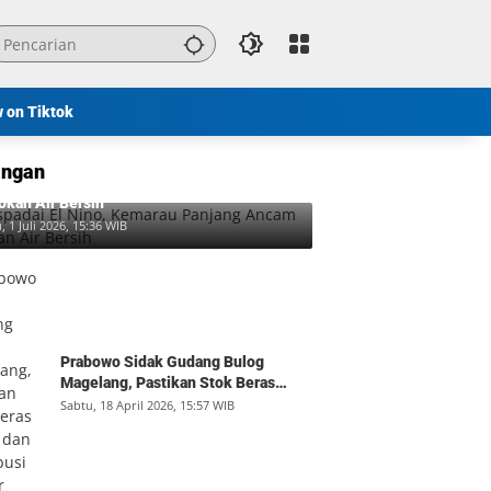
w on Tiktok
ngan
padai El Nino, Kemarau Panjang Ancam
okan Air Bersih
, 1 Juli 2026, 15:36 WIB
Prabowo Sidak Gudang Bulog
Magelang, Pastikan Stok Beras
Aman dan Distribusi Lancar
Sabtu, 18 April 2026, 15:57 WIB