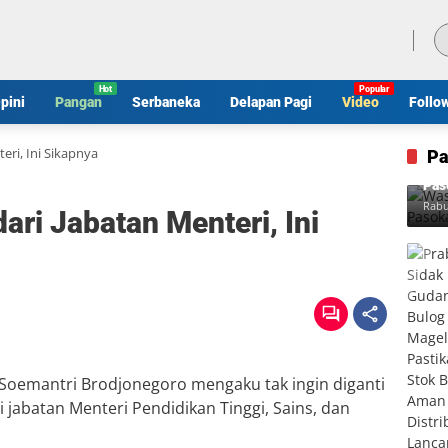
Sabtu, 8 Agustus 2026
pini
Pangan
Serbaneka
Delapan Pagi
Video
Follo
eri, Ini Sikapnya
Pa
Was
Pas
Rabu
ari Jabatan Menteri, Ini
Soemantri Brodjonegoro mengaku tak ingin diganti
 jabatan Menteri Pendidikan Tinggi, Sains, dan