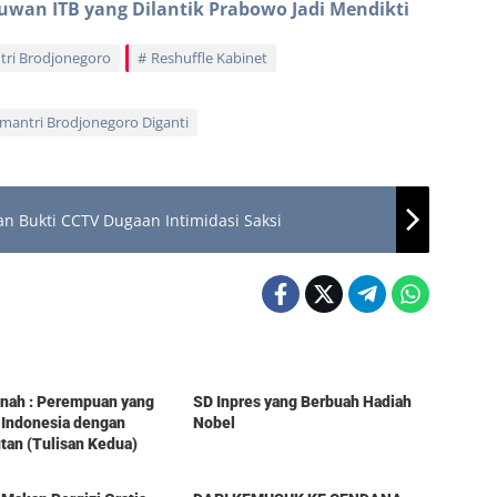
lmuwan ITB yang Dilantik Prabowo Jadi Mendikti
ntri Brodjonegoro
Reshuffle Kabinet
mantri Brodjonegoro Diganti
an Bukti CCTV Dugaan Intimidasi Saksi
Berita
tinah : Perempuan yang
SD Inpres yang Berbuah Hadiah
 Indonesia dengan
Nobel
an (Tulisan Kedua)
Berita