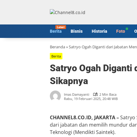
Langsung
ke
konten
Berita
Bisnis
Historia
Foto
O
Beranda
»
Satryo Ogah Diganti dari Jabatan Ment
Berita
Satryo Ogah Diganti d
Sikapnya
Imas Damayanti
2 Min Baca
Rabu, 19 Februari 2025, 20:48 WIB
CHANNEL8.CO.ID, JAKARTA –
Satryo 
dari jabatan dan memilih mundur dari
Teknologi (Mendikti Saintek).