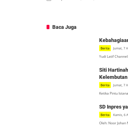
Baca Juga
Kebahagiaan
Berita
Jumat, 7 
Yudi Latif Channe
Siti Hartin
Kelembutan 
Berita
Jumat, 7 
Ketika Pintu Ista
SD Inpres y
Berita
Kamis, 6 
Oleh: Noor Johan 