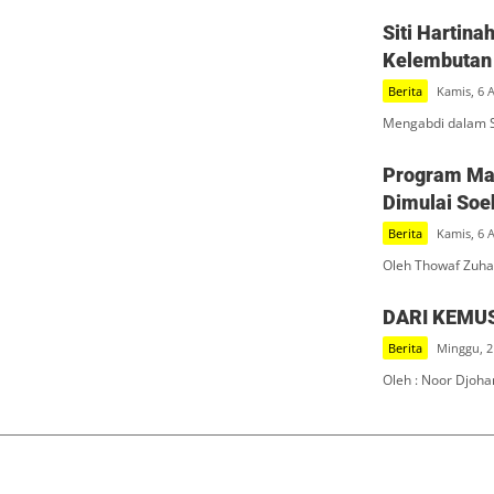
Siti Hartin
Kelembutan 
Berita
Kamis, 6 
Mengabdi dalam S
Program Mak
Dimulai Soe
Berita
Kamis, 6 
Oleh Thowaf Zuha
DARI KEMU
Berita
Minggu, 2
Oleh : Noor Djoha