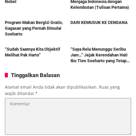
Nobel
Menjaga Indonesia dengan
Kelembutan (Tulisan Pertama)
Berita
Berita
Program Makan Bergizi Gratis,
DARI KEMUSUK KE CENDANA
Gagasan yang Pernah Dimulai
Soeharto
Berita
Berita
“Sudah Saatnya Kita Objektif
“Saya Rela Menunggu Seribu
Melihat Pak Harto”
Jam…” Jejak Kerendahan Hati
Ibu Tien Soeharto yang Tetap
Hidup dalam Kenangan
Tinggalkan Balasan
Alamat email Anda tidak akan dipublikasikan.
Ruas yang
wajib ditandai
*