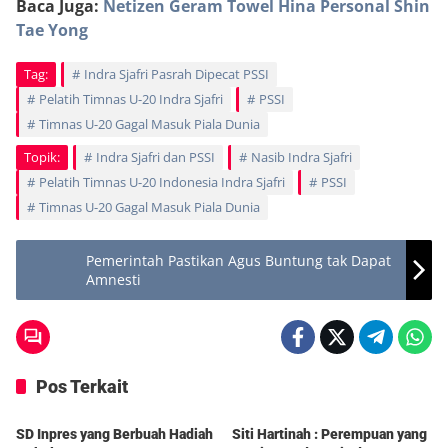
Baca Juga:
Netizen Geram Towel Hina Personal Shin
Tae Yong
Tag:
Indra Sjafri Pasrah Dipecat PSSI
Pelatih Timnas U-20 Indra Sjafri
PSSI
Timnas U-20 Gagal Masuk Piala Dunia
Topik:
Indra Sjafri dan PSSI
Nasib Indra Sjafri
Pelatih Timnas U-20 Indonesia Indra Sjafri
PSSI
Timnas U-20 Gagal Masuk Piala Dunia
Pemerintah Pastikan Agus Buntung tak Dapat
Amnesti
Pos Terkait
Berita
Berita
SD Inpres yang Berbuah Hadiah
Siti Hartinah : Perempuan yang