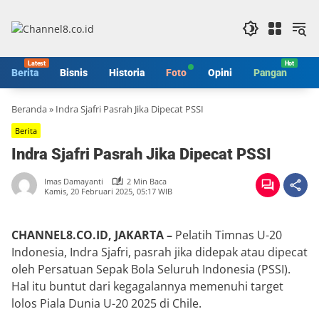
Langsung
ke
konten
Berita
Bisnis
Historia
Foto
Opini
Pangan
S
Beranda
»
Indra Sjafri Pasrah Jika Dipecat PSSI
Berita
Indra Sjafri Pasrah Jika Dipecat PSSI
Imas Damayanti
2 Min Baca
Kamis, 20 Februari 2025, 05:17 WIB
CHANNEL8.CO.ID, JAKARTA –
Pelatih Timnas U-20
Indonesia, Indra Sjafri, pasrah jika didepak atau dipecat
oleh Persatuan Sepak Bola Seluruh Indonesia (PSSI).
Hal itu buntut dari kegagalannya memenuhi target
lolos Piala Dunia U-20 2025 di Chile.