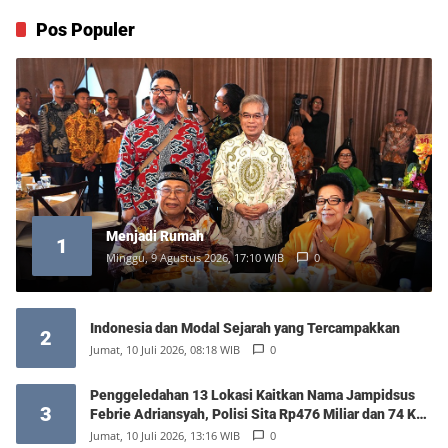
Pos Populer
Menjadi Rumah
1
Minggu, 9 Agustus 2026, 17:10 WIB
0
Indonesia dan Modal Sejarah yang Tercampakkan
2
Jumat, 10 Juli 2026, 08:18 WIB
0
Penggeledahan 13 Lokasi Kaitkan Nama Jampidsus
3
Febrie Adriansyah, Polisi Sita Rp476 Miliar dan 74 Kg
Emas
Jumat, 10 Juli 2026, 13:16 WIB
0