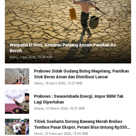
Waspadai El Nino, Kemarau Panjang Ancam Pasokan Air
Bersih
Rabu, 1 Juli 2026, 15:36 WIB
Prabowo Sidak Gudang Bulog Magelang, Pastikan
Stok Beras Aman dan Distribusi Lancar
Sabtu, 18 April 2026, 15:57 WIB
Prabowo : Swasembada Energi, Impor BBM Tak
Lagi Diperlukan
Selasa, 10 Maret 2026, 16:31 WIB
Titiek Soeharto Dorong Bawang Merah Brebes
Tembus Pasar Ekspor, Petani Bisa Untung Rp350
Juta per Hektare
Senin, 23 Februari 2026, 15:05 WIB