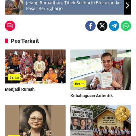
Jelang Ramadhan, Titiek Soeharto Blusukan ke
Pasar Beringharjo
Pos Terkait
Berita
Berita
Menjadi Rumah
Kebahagiaan Autentik