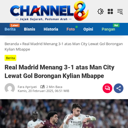
Langsung
ke
konten
Berita
Bisnis
Historia
Foto
Opini
Pangan
S
Beranda
»
Real Madrid Menang 3-1 atas Man City Lewat Gol Borongan
Kylian Mbappe
Berita
Real Madrid Menang 3-1 atas Man City
Lewat Gol Borongan Kylian Mbappe
Fara Apriyati
2 Min Baca
Kamis, 20 Februari 2025, 06:51 WIB