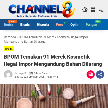
Langsung
ke
konten
Berita
Bisnis
Historia
Foto
Opini
Pangan
S
Beranda
»
BPOM Temukan 91 Merek Kosmetik Ilegal Impor
Mengandung Bahan Dilarang
Berita
BPOM Temukan 91 Merek Kosmetik
Ilegal Impor Mengandung Bahan Dilarang
Ismaya P
2 Min Baca
Sabtu, 22 Februari 2025, 16:58 WIB