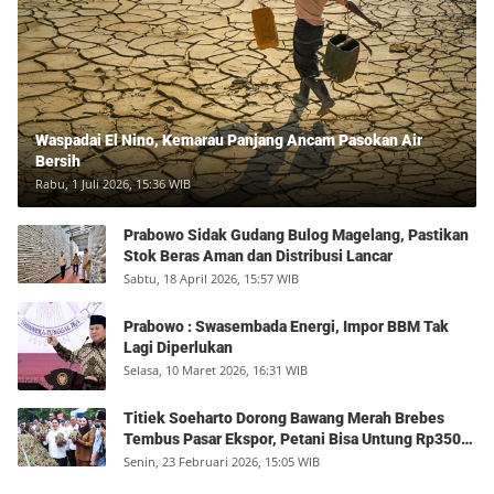
Waspadai El Nino, Kemarau Panjang Ancam Pasokan Air
Bersih
Rabu, 1 Juli 2026, 15:36 WIB
Prabowo Sidak Gudang Bulog Magelang, Pastikan
Stok Beras Aman dan Distribusi Lancar
Sabtu, 18 April 2026, 15:57 WIB
Prabowo : Swasembada Energi, Impor BBM Tak
Lagi Diperlukan
Selasa, 10 Maret 2026, 16:31 WIB
Titiek Soeharto Dorong Bawang Merah Brebes
Tembus Pasar Ekspor, Petani Bisa Untung Rp350
Juta per Hektare
Senin, 23 Februari 2026, 15:05 WIB