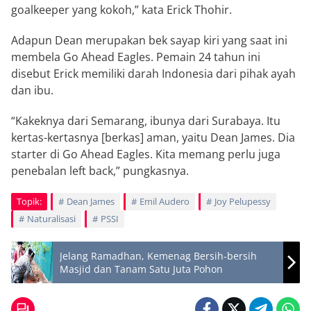
goalkeeper yang kokoh,” kata Erick Thohir.
Adapun Dean merupakan bek sayap kiri yang saat ini
membela Go Ahead Eagles. Pemain 24 tahun ini
disebut Erick memiliki darah Indonesia dari pihak ayah
dan ibu.
“Kakeknya dari Semarang, ibunya dari Surabaya. Itu
kertas-kertasnya [berkas] aman, yaitu Dean James. Dia
starter di Go Ahead Eagles. Kita memang perlu juga
penebalan left back,” pungkasnya.
Topik:
Dean James
Emil Audero
Joy Pelupessy
Naturalisasi
PSSI
Jelang Ramadhan, Kemenag Bersih-bersih
Masjid dan Tanam Satu Juta Pohon