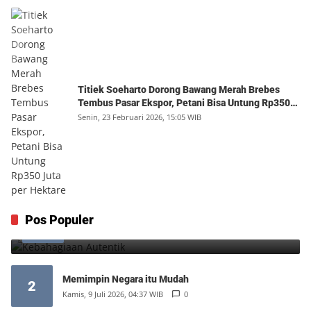
Titiek Soeharto Dorong Bawang Merah Brebes
Tembus Pasar Ekspor, Petani Bisa Untung Rp350
Juta per Hektare
Senin, 23 Februari 2026, 15:05 WIB
Kebahagiaan Autentik
Pos Populer
1
Jumat, 7 Agustus 2026, 10:25 WIB
0
Memimpin Negara itu Mudah
2
Kamis, 9 Juli 2026, 04:37 WIB
0