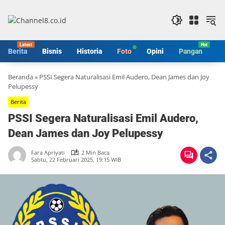
Langsung
ke
konten
Berita
Bisnis
Historia
Foto
Opini
Pangan
S
Beranda
»
PSSI Segera Naturalisasi Emil Audero, Dean James dan Joy
Pelupessy
Berita
PSSI Segera Naturalisasi Emil Audero,
Dean James dan Joy Pelupessy
Fara Apriyati
2 Min Baca
Sabtu, 22 Februari 2025, 19:15 WIB