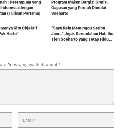
tinah : Perempuan yang
Program Makan Bergizi Gratis,
 Indonesia dengan
Gagasan yang Pernah Dimulai
an (Tulisan Pertama)
Soeharto
Berita
aatnya Kita Objektif
“Saya Rela Menunggu Seribu
Pak Harto”
Jam…” Jejak Kerendahan Hati Ibu
Tien Soeharto yang Tetap Hidup
dalam Kenangan
kan.
Ruas yang wajib ditandai
*