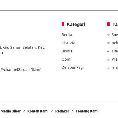
Kategori
Ta
Berita
Soe
Historia
poli
. Gn. Sahari Selatan. Kec.
Bisnis
Tit
10.
Opini
Pre
DelapanPagi
isl
n@channel8.co.id
(Iklan)
Media Siber
Kontak Kami
Redaksi
Tentang Kami