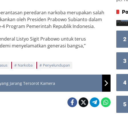
Po
erantasan peredaran narkoba merupakan salah
itekankan oleh Presiden Prabowo Subianto dalam
 ke-4 Program Pemerintah Republik Indonesia.
enderal Listyo Sigit Prabowo untuk terus
2
r demi menyelamatkan generasi bangsa,”
3
asus
Narkoba
Penyelundupan
4
yang Jarang Tersorot Kamera
5
Berita