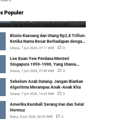
SD Inpres yang Berbuah Hadiah
s Populer
1
Nobel
Kamis, 6 Agustus 2026, 12:49 WIB
0
Bisnis Kaesang dan Utang Rp2,8 Triliun:
Ketika Nama Besar Berhadapan dengan
Hukum Pasar
Selasa, 7 Juli 2026, 07:11 WIB
0
Lee Kuan Yew Perdana Menteri
Singapura 1959-1990, Yang Utama
Diantara Yang Sederajat
Selasa, 7 Juli 2026, 07:49 WIB
0
Sebelum Azab Datang: Jangan Biarkan
Algoritma Merampas Anak-Anak Kita
Selasa, 7 Juli 2026, 14:23 WIB
0
Amerika Kembali Serang Iran dan Selat
Hormuz
Rabu, 8 Juli 2026, 06:35 WIB
0