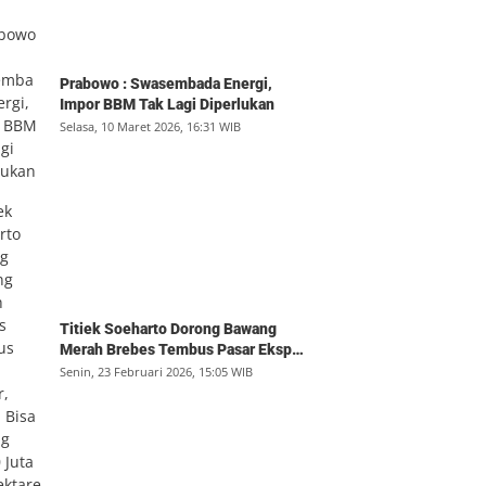
Prabowo : Swasembada Energi,
Impor BBM Tak Lagi Diperlukan
Selasa, 10 Maret 2026, 16:31 WIB
Titiek Soeharto Dorong Bawang
Merah Brebes Tembus Pasar Ekspor,
Petani Bisa Untung Rp350 Juta per
Senin, 23 Februari 2026, 15:05 WIB
Hektare