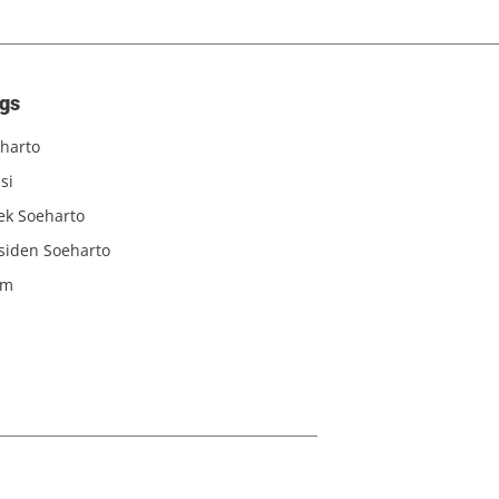
gs
harto
si
iek Soeharto
siden Soeharto
am