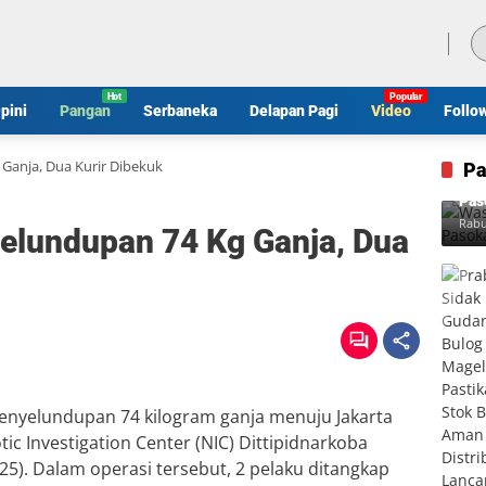
Kamis, 6 Agustus 2026
pini
Pangan
Serbaneka
Delapan Pagi
Video
Follo
 Ganja, Dua Kurir Dibekuk
Pa
Was
Pas
Rabu
yelundupan 74 Kg Ganja, Dua
nyelundupan 74 kilogram ganja menuju Jakarta
tic Investigation Center (NIC) Dittipidnarkoba
25). Dalam operasi tersebut, 2 pelaku ditangkap