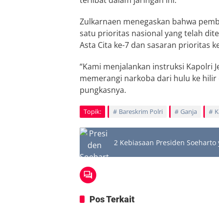
terlibat dalam jaringan ini.
Zulkarnaen menegaskan bahwa pemb
satu prioritas nasional yang telah d
Asta Cita ke-7 dan sasaran prioritas
“Kami menjalankan instruksi Kapolri J
memerangi narkoba dari hulu ke hili
pungkasnya.
Topik:
Bareskrim Polri
Ganja
K
2 Kebiasaan Presiden Soeharto 
Pos Terkait
Berita
Berita