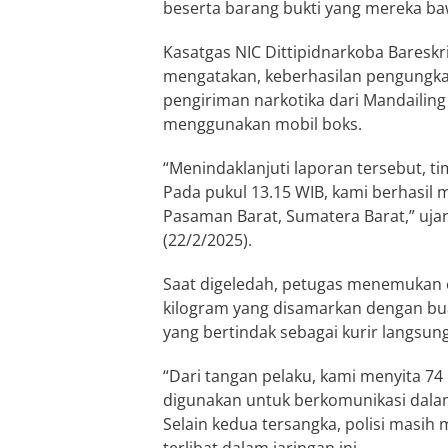
beserta barang bukti yang mereka ba
Kasatgas NIC Dittipidnarkoba Baresk
mengatakan, keberhasilan pengungka
pengiriman narkotika dari Mandailing 
menggunakan mobil boks.
“Menindaklanjuti laporan tersebut, t
Pada pukul 13.15 WIB, kami berhasil m
Pasaman Barat, Sumatera Barat,” uja
(22/2/2025).
Saat digeledah, petugas menemukan e
kilogram yang disamarkan dengan buah
yang bertindak sebagai kurir langsun
“Dari tangan pelaku, kami menyita 74
digunakan untuk berkomunikasi dalam
Selain kedua tersangka, polisi masih 