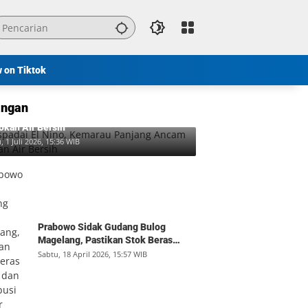
w on Tiktok
ngan
padai El Nino, Kemarau Panjang Ancam
okan Air Bersih
, 1 Juli 2026, 15:36 WIB
Prabowo Sidak Gudang Bulog
Magelang, Pastikan Stok Beras
Aman dan Distribusi Lancar
Sabtu, 18 April 2026, 15:57 WIB