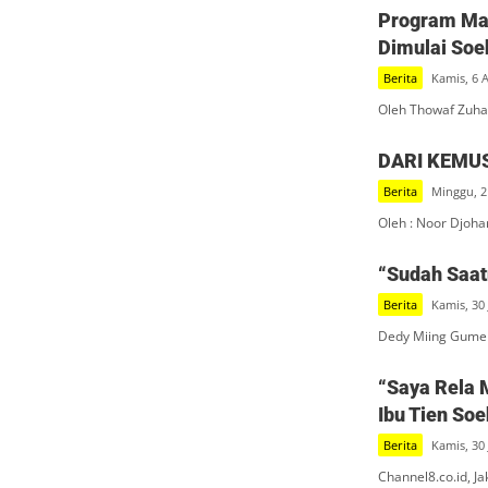
Program Mak
Dimulai Soe
Berita
Kamis, 6 
Oleh Thowaf Zuha
DARI KEMU
Berita
Minggu, 2
Oleh : Noor Djoha
“Sudah Saatn
Berita
Kamis, 30 
Dedy Miing Gumel
“Saya Rela 
Ibu Tien So
Berita
Kamis, 30 
Channel8.co.id, J