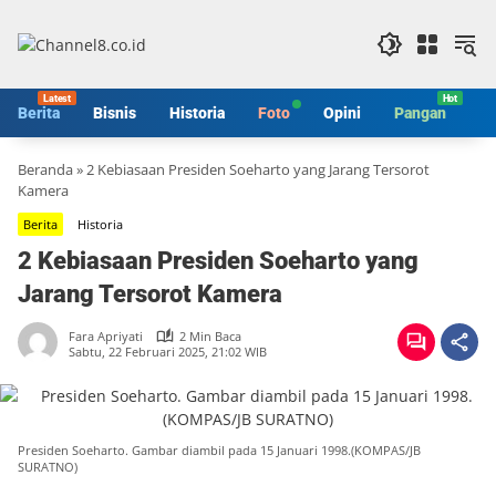
Langsung
ke
konten
Berita
Bisnis
Historia
Foto
Opini
Pangan
S
Beranda
»
2 Kebiasaan Presiden Soeharto yang Jarang Tersorot
Kamera
Berita
Historia
2 Kebiasaan Presiden Soeharto yang
Jarang Tersorot Kamera
Fara Apriyati
2 Min Baca
Sabtu, 22 Februari 2025, 21:02 WIB
Presiden Soeharto. Gambar diambil pada 15 Januari 1998.(KOMPAS/JB
SURATNO)