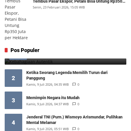
Tembus Pasar Ekspor, Petani Bisa Untung Rp350
Juta per Hektare
Senin, 23 Februari 2026, 15:05 WIB
Kebahagiaan Autentik
Pos Populer
1
Jumat, 7 Agustus 2026, 10:25 WIB
0
Ketika Seorang Legenda Memilih Turun dari
2
Panggung
Kamis, 9 Juli 2026, 04:35 WIB
0
Memimpin Negara itu Mudah
3
Kamis, 9 Juli 2026, 04:37 WIB
0
Jenderal TNI (Purn.) Wismoyo Arismundar, Pulihkan
4
Mental Melamar
Kamis, 9 Juli 2026, 05:51 WIB
0