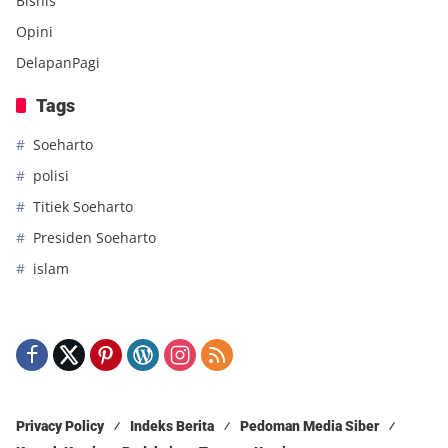
Bisnis
Opini
DelapanPagi
Tags
Soeharto
polisi
Titiek Soeharto
Presiden Soeharto
islam
Privacy Policy
Indeks Berita
Pedoman Media Siber