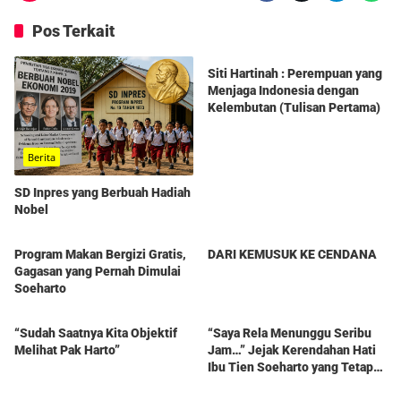
Pos Terkait
Berita
Siti Hartinah : Perempuan yang
Menjaga Indonesia dengan
Kelembutan (Tulisan Pertama)
Berita
SD Inpres yang Berbuah Hadiah
Nobel
Berita
Berita
Program Makan Bergizi Gratis,
DARI KEMUSUK KE CENDANA
Gagasan yang Pernah Dimulai
Soeharto
Berita
Berita
“Sudah Saatnya Kita Objektif
“Saya Rela Menunggu Seribu
Melihat Pak Harto”
Jam…” Jejak Kerendahan Hati
Ibu Tien Soeharto yang Tetap
Hidup dalam Kenangan