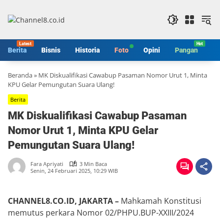
Langsung
ke
konten
Berita
Bisnis
Historia
Foto
Opini
Pangan
S
Beranda
»
MK Diskualifikasi Cawabup Pasaman Nomor Urut 1, Minta
KPU Gelar Pemungutan Suara Ulang!
Berita
MK Diskualifikasi Cawabup Pasaman
Nomor Urut 1, Minta KPU Gelar
Pemungutan Suara Ulang!
Fara Apriyati
3 Min Baca
Senin, 24 Februari 2025, 10:29 WIB
CHANNEL8.CO.ID, JAKARTA –
Mahkamah Konstitusi
memutus perkara Nomor 02/PHPU.BUP-XXIII/2024