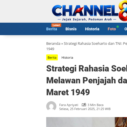
Langsung
ke
konten
Berita
Bisnis
Historia
Foto
O
Beranda
»
Strategi Rahasia Soeharto dan TNI:
1949
Berita
Historia
Strategi Rahasia Soe
Melawan Penjajah d
Maret 1949
Fara Apriyati
3 Min Baca
Selasa, 25 Februari 2025, 21:25 WIB