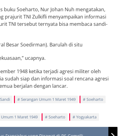
s buku Soeharto, Nur Johan Nuh mengatakan,
 prajurit TNI Zulkifli menyampaikan informasi
urit TNI tersebut ternyata bisa membaca sandi-
al Besar Soedirman). Barulah di situ
ekuasaan,” ucapnya.
mber 1948 ketika terjadi agresi militer oleh
a sudah siap dan informasi soal rencana agresi
emua berjalan dengan lancar.
Sandi
Serangan Umum 1 Maret 1949
Soeharto
 Umum 1 Maret 1949
Soeharto
Yogyakarta
Fransiskus yang Dirawat di RS Gemelli