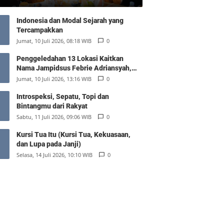
Indonesia dan Modal Sejarah yang
Tercampakkan
Jumat, 10 Juli 2026, 08:18 WIB
0
Penggeledahan 13 Lokasi Kaitkan
Nama Jampidsus Febrie Adriansyah,
Polisi Sita Rp476 Miliar dan 74 Kg Emas
Jumat, 10 Juli 2026, 13:16 WIB
0
Introspeksi, Sepatu, Topi dan
Bintangmu dari Rakyat
Sabtu, 11 Juli 2026, 09:06 WIB
0
Kursi Tua Itu (Kursi Tua, Kekuasaan,
dan Lupa pada Janji)
Selasa, 14 Juli 2026, 10:10 WIB
0