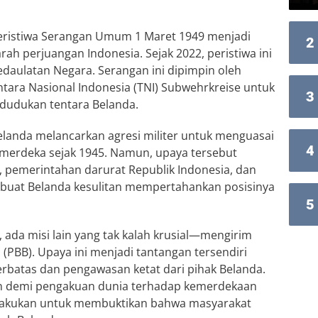
ristiwa Serangan Umum 1 Maret 1949 menjadi
2
ah perjuangan Indonesia. Sejak 2022, peristiwa ini
daulatan Negara. Serangan ini dipimpin oleh
tara Nasional Indonesia (TNI) Subwehrkreise untuk
3
dudukan tentara Belanda.
landa melancarkan agresi militer untuk menguasai
4
h merdeka sejak 1945. Namun, upaya tersebut
, pemerintahan darurat Republik Indonesia, dan
mbuat Belanda kesulitan mempertahankan posisinya
5
, ada misi lain yang tak kalah krusial—mengirim
(PBB). Upaya ini menjadi tantangan tersendiri
erbatas dan pengawasan ketat dari pihak Belanda.
kan demi pengakuan dunia terhadap kemerdekaan
 dilakukan untuk membuktikan bahwa masyarakat