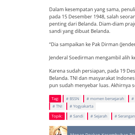
Dalam kesempatan yang sama, penuli
pada 15 Desember 1948, salah seorang
penting dari Belanda. Diam-diam praj
sandi yang dibuat Belanda.
“Dia sampaikan ke Pak Dirman (Jender
Jenderal Soedirman mengambil alih k
Karena sudah persiapan, pada 19 Dese
Belanda. TNI dan masyarakat Indonesi
pun sudah menyebar luas. Akhirnya s
Tag:
BSSN
momen bersejarah
TNI
Yogyakarta
Topik:
Sandi
Sejarah
Serangan
Menag Doakan Kesembuhan Paus 