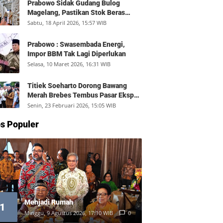
Prabowo Sidak Gudang Bulog
Magelang, Pastikan Stok Beras
Aman dan Distribusi Lancar
Sabtu, 18 April 2026, 15:57 WIB
Prabowo : Swasembada Energi,
Impor BBM Tak Lagi Diperlukan
Selasa, 10 Maret 2026, 16:31 WIB
Titiek Soeharto Dorong Bawang
Merah Brebes Tembus Pasar Ekspor,
Petani Bisa Untung Rp350 Juta per
Senin, 23 Februari 2026, 15:05 WIB
Hektare
s Populer
Menjadi Rumah
1
Minggu, 9 Agustus 2026, 17:10 WIB
0