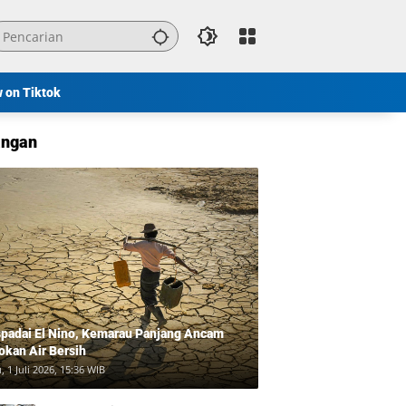
w on Tiktok
ngan
padai El Nino, Kemarau Panjang Ancam
okan Air Bersih
, 1 Juli 2026, 15:36 WIB