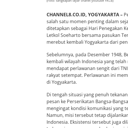
(Foto: tangkapan layar chanel youtube YKCB)
CHANNEL8.CO.ID, YOGYAKARTA –
Pe
salah satu momen penting dalam sejar
ditetapkan sebagai Hari Penegakan Ke
Letkol Soeharto bersama pasukan Ten
merebut kembali Yogyakarta dari pen
Sebelumnya, pada Desember 1948, Be
kembali wilayah Indonesia yang tela
mendapat perlawanan sengit dari TNI
rakyat setempat. Perlawanan ini me
di Yogyakarta.
Di tengah situasi yang penuh tekanan
pesan ke Perserikatan Bangsa-Bangsa 
mengingat kondisi komunikasi yang t
Namun, misi tersebut tetap dijalan
Indonesia. Eksistensi tersebut juga