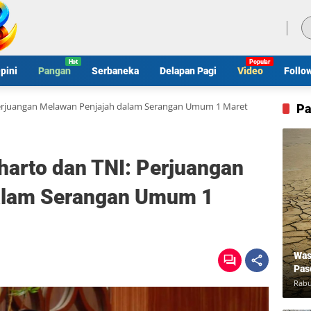
Minggu, 9 Agustus 2026
pini
Pangan
Serbaneka
Delapan Pagi
Video
Follo
 Perjuangan Melawan Penjajah dalam Serangan Umum 1 Maret
Pa
harto dan TNI: Perjuangan
alam Serangan Umum 1
Was
Pas
Rabu