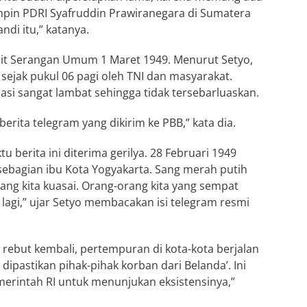
impin PDRI Syafruddin Prawiranegara di Sumatera
andi itu,” katanya.
kait Serangan Umum 1 Maret 1949. Menurut Setyo,
jak pukul 06 pagi oleh TNI dan masyarakat.
si sangat lambat sehingga tidak tersebarluaskan.
rita telegram yang dikirim ke PBB,” kata dia.
u berita ini diterima gerilya. 28 Februari 1949
ebagian ibu Kota Yogyakarta. Sang merah putih
yang kita kuasai. Orang-orang kita yang sempat
lagi,” ujar Setyo membacakan isi telegram resmi
a rebut kembali, pertempuran di kota-kota berjalan
m dipastikan pihak-pihak korban dari Belanda’. Ini
erintah RI untuk menunjukan eksistensinya,”