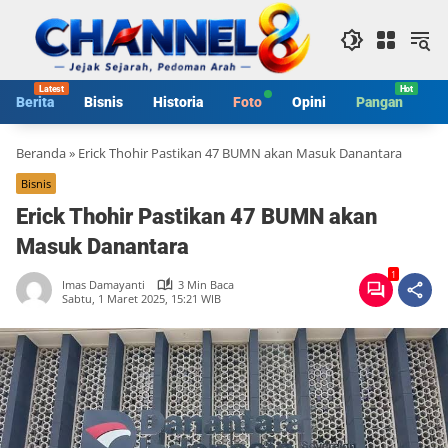
Langsung
ke
konten
Berita
Bisnis
Historia
Foto
Opini
Pangan
S
Beranda
»
Erick Thohir Pastikan 47 BUMN akan Masuk Danantara
Bisnis
Erick Thohir Pastikan 47 BUMN akan
Masuk Danantara
1
Imas Damayanti
3 Min Baca
Sabtu, 1 Maret 2025, 15:21 WIB