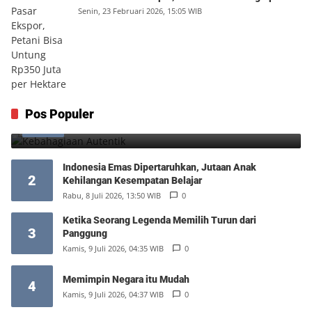
Juta per Hektare
Senin, 23 Februari 2026, 15:05 WIB
Kebahagiaan Autentik
Pos Populer
1
Jumat, 7 Agustus 2026, 04:25 WIB
0
Indonesia Emas Dipertaruhkan, Jutaan Anak
2
Kehilangan Kesempatan Belajar
Rabu, 8 Juli 2026, 13:50 WIB
0
Ketika Seorang Legenda Memilih Turun dari
3
Panggung
Kamis, 9 Juli 2026, 04:35 WIB
0
Memimpin Negara itu Mudah
4
Kamis, 9 Juli 2026, 04:37 WIB
0