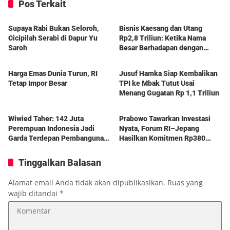
Pos Terkait
Berita
Berita
Supaya Rabi Bukan Seloroh,
Bisnis Kaesang dan Utang
Cicipilah Serabi di Dapur Yu
Rp2,8 Triliun: Ketika Nama
Saroh
Besar Berhadapan dengan
Berita
Berita
Hukum Pasar
Harga Emas Dunia Turun, RI
Jusuf Hamka Siap Kembalikan
Tetap Impor Besar
TPI ke Mbak Tutut Usai
Menang Gugatan Rp 1,1 Triliun
Berita
Berita
Wiwied Taher: 142 Juta
Prabowo Tawarkan Investasi
Perempuan Indonesia Jadi
Nyata, Forum RI–Jepang
Garda Terdepan Pembangunan
Hasilkan Komitmen Rp380
Bangsa
Triliun
Tinggalkan Balasan
Alamat email Anda tidak akan dipublikasikan.
Ruas yang
wajib ditandai
*