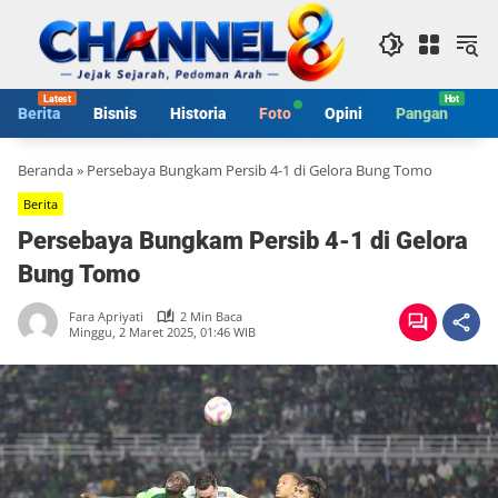
Langsung
ke
konten
Berita
Bisnis
Historia
Foto
Opini
Pangan
S
Beranda
»
Persebaya Bungkam Persib 4-1 di Gelora Bung Tomo
Berita
Persebaya Bungkam Persib 4-1 di Gelora
Bung Tomo
Fara Apriyati
2 Min Baca
Minggu, 2 Maret 2025, 01:46 WIB