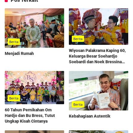
Berita
Berita
Wiyosan Palakrama Kaping 60,
Menjadi Rumah
Keluarga Besar Soehardjo
Soebardi dan Noek Bressina
Gelar Syukuran Penuh
Kehangatan
Berita
Berita
60 Tahun Pernikahan Om
Hardjo dan Bu Bress, Tutut
Kebahagiaan Autentik
Ungkap Kisah Cintanya