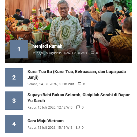
Menjadi Rumah
1
Minggu, 9 Agustus 2026, 17:10 WIB
0
Kursi Tua Itu (Kursi Tua, Kekuasaan, dan Lupa pada
2
Janji)
Selasa, 14 Juli 2026, 10:10 WIB
0
Supaya Rabi Bukan Seloroh, Cicipilah Serabi di Dapur
3
Yu Saroh
Rabu, 15 Juli 2026, 12:12 WIB
0
Cara Maju Vietnam
4
Rabu, 15 Juli 2026, 15:15 WIB
0