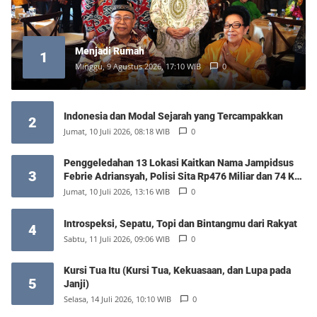
Menjadi Rumah
1
Minggu, 9 Agustus 2026, 17:10 WIB
0
Indonesia dan Modal Sejarah yang Tercampakkan
2
Jumat, 10 Juli 2026, 08:18 WIB
0
Penggeledahan 13 Lokasi Kaitkan Nama Jampidsus
3
Febrie Adriansyah, Polisi Sita Rp476 Miliar dan 74 Kg
Emas
Jumat, 10 Juli 2026, 13:16 WIB
0
Introspeksi, Sepatu, Topi dan Bintangmu dari Rakyat
4
Sabtu, 11 Juli 2026, 09:06 WIB
0
Kursi Tua Itu (Kursi Tua, Kekuasaan, dan Lupa pada
5
Janji)
Selasa, 14 Juli 2026, 10:10 WIB
0