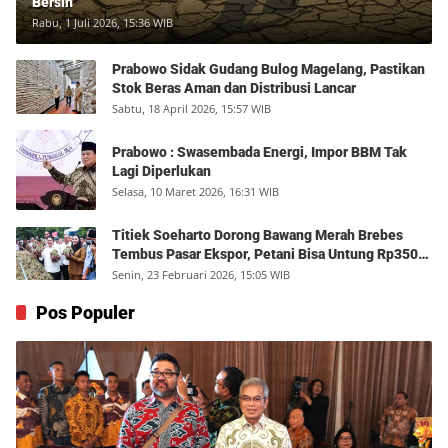
Bersih
Rabu, 1 Juli 2026, 15:36 WIB
Prabowo Sidak Gudang Bulog Magelang, Pastikan
Stok Beras Aman dan Distribusi Lancar
Sabtu, 18 April 2026, 15:57 WIB
Prabowo : Swasembada Energi, Impor BBM Tak
Lagi Diperlukan
Selasa, 10 Maret 2026, 16:31 WIB
Titiek Soeharto Dorong Bawang Merah Brebes
Tembus Pasar Ekspor, Petani Bisa Untung Rp350
Juta per Hektare
Senin, 23 Februari 2026, 15:05 WIB
Pos Populer