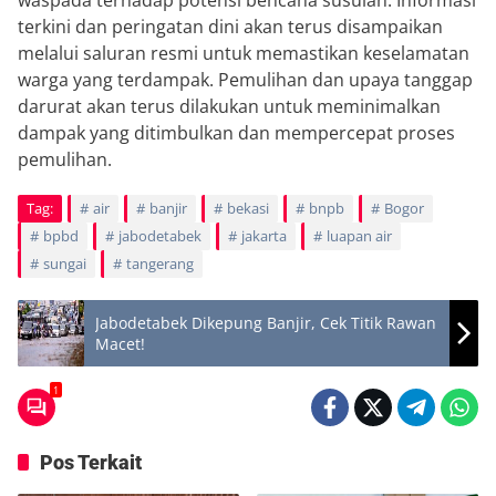
waspada terhadap potensi bencana susulan. Informasi
terkini dan peringatan dini akan terus disampaikan
melalui saluran resmi untuk memastikan keselamatan
warga yang terdampak. Pemulihan dan upaya tanggap
darurat akan terus dilakukan untuk meminimalkan
dampak yang ditimbulkan dan mempercepat proses
pemulihan.
Tag:
air
banjir
bekasi
bnpb
Bogor
bpbd
jabodetabek
jakarta
luapan air
sungai
tangerang
Jabodetabek Dikepung Banjir, Cek Titik Rawan
Macet!
1
Pos Terkait