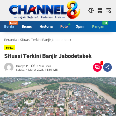
Langsung
ke
konten
Berita
Bisnis
Historia
Foto
Opini
Pangan
S
Beranda
»
Situasi Terkini Banjir Jabodetabek
Berita
Situasi Terkini Banjir Jabodetabek
1
Ismaya P
3 Min Baca
Selasa, 4 Maret 2025, 14:56 WIB