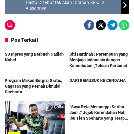
Hasto Disebut tak Akan Ditahan KPK, Ini
Alasannya
Pos Terkait
Berita
Berita
SD Inpres yang Berbuah Hadiah
Siti Hartinah : Perempuan yang
Nobel
Menjaga Indonesia dengan
Kelembutan (Tulisan Pertama)
Berita
Berita
Program Makan Bergizi Gratis,
DARI KEMUSUK KE CENDANA
Gagasan yang Pernah Dimulai
Soeharto
Berita
“Saya Rela Menunggu Seribu
Jam…” Jejak Kerendahan Hati
Ibu Tien Soeharto yang Tetap
Hidup dalam Kenangan