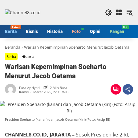
Langsung
ke
konten
Berita
Bisnis
Historia
Foto
Opini
Pangan
S
Beranda
»
Warisan Kepemimpinan Soeharto Menurut Jacob Oetama
Berita
Historia
Warisan Kepemimpinan Soeharto
Menurut Jacob Oetama
Fara Apriyati
2 Min Baca
Kamis, 6 Maret 2025, 22:13 WIB
Presiden Soeharto (kanan) dan Jacob Oetama (kiri) (Foto: Arsip RI)
CHANNEL8.CO.ID, JAKARTA –
Sosok Presiden ke-2 RI,