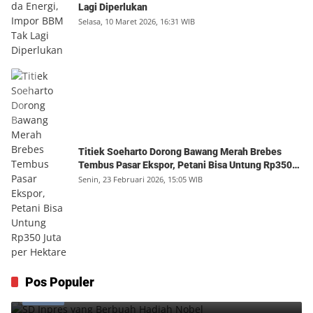
Lagi Diperlukan
Selasa, 10 Maret 2026, 16:31 WIB
Titiek Soeharto Dorong Bawang Merah Brebes
Tembus Pasar Ekspor, Petani Bisa Untung Rp350
Juta per Hektare
Senin, 23 Februari 2026, 15:05 WIB
SD Inpres yang Berbuah Hadiah Nobel
Pos Populer
1
Kamis, 6 Agustus 2026, 12:49 WIB
0