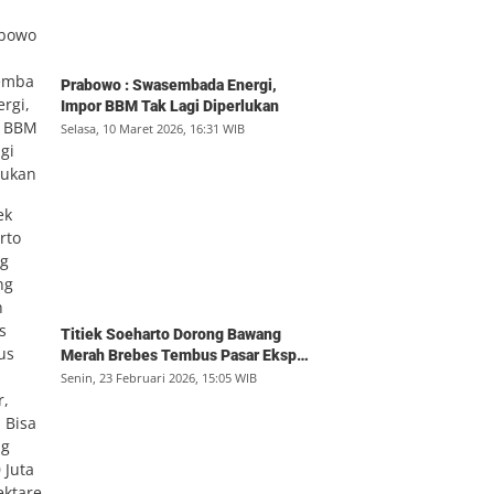
Prabowo : Swasembada Energi,
Impor BBM Tak Lagi Diperlukan
Selasa, 10 Maret 2026, 16:31 WIB
Titiek Soeharto Dorong Bawang
Merah Brebes Tembus Pasar Ekspor,
Petani Bisa Untung Rp350 Juta per
Senin, 23 Februari 2026, 15:05 WIB
Hektare