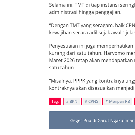
Selama ini, TMT di tiap instansi seri
administrasi hingga penggajian.
“Dengan TMT yang seragam, baik CP
kewajiban secara adil sejak awal,” jel
Penyesuaian ini juga memperhatikan 
kurang dari satu tahun. Haryomo me
Maret 2026 tetap akan mendapatkan 
satu tahun.
“Misalnya, PPPK yang kontraknya ting
kontraknya akan disesuaikan menjadi 
Tag:
BKN
CPNS
Menpan RB
Geger Pria di Garut Ngaku Ima