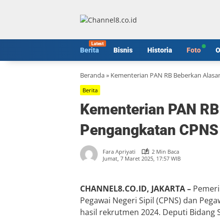
Langsung
ke
konten
Berita
Bisnis
Historia
Foto
O
Beranda
»
Kementerian PAN RB Beberkan Alasa
Berita
Kementerian PAN RB
Pengangkatan CPNS
Fara Apriyati
2 Min Baca
Jumat, 7 Maret 2025, 17:57 WIB
CHANNEL8.CO.ID, JAKARTA –
Pemeri
Pegawai Negeri Sipil (CPNS) dan Pega
hasil rekrutmen 2024. Deputi Bidan