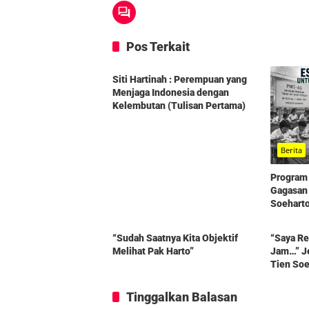
Pos Terkait
Berita
Siti Hartinah : Perempuan yang
Menjaga Indonesia dengan
Kelembutan (Tulisan Pertama)
Berita
Program 
Gagasan 
Soehart
Berita
Berita
“Sudah Saatnya Kita Objektif
“Saya R
Melihat Pak Harto”
Jam…” Je
Tien Soe
dalam K
Tinggalkan Balasan