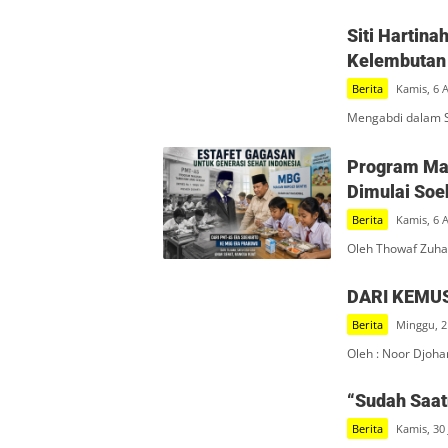
Siti Hartin
Kelembutan 
Berita
Kamis, 6 
Mengabdi dalam S
Program Mak
Dimulai Soe
Berita
Kamis, 6 
Oleh Thowaf Zuha
DARI KEMU
Berita
Minggu, 2
Oleh : Noor Djoha
“Sudah Saatn
Berita
Kamis, 30 