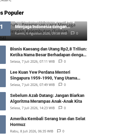
s Populer
Siti Hartinah : Perempuan yang
1
Menjaga Indonesia dengan
Kelembutan (Tulisan Pertama)
Kamis, 6 Agustus 2026, 09:58 WIB
0
Bisnis Kaesang dan Utang Rp2,8 Triliun:
Ketika Nama Besar Berhadapan dengan
Hukum Pasar
Selasa, 7 Juli 2026, 07:11 WIB
0
Lee Kuan Yew Perdana Menteri
Singapura 1959-1990, Yang Utama
Diantara Yang Sederajat
Selasa, 7 Juli 2026, 07:49 WIB
0
Sebelum Azab Datang: Jangan Biarkan
Algoritma Merampas Anak-Anak Kita
Selasa, 7 Juli 2026, 14:23 WIB
0
Amerika Kembali Serang Iran dan Selat
Hormuz
Rabu, 8 Juli 2026, 06:35 WIB
0