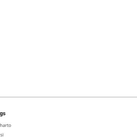
gs
harto
si