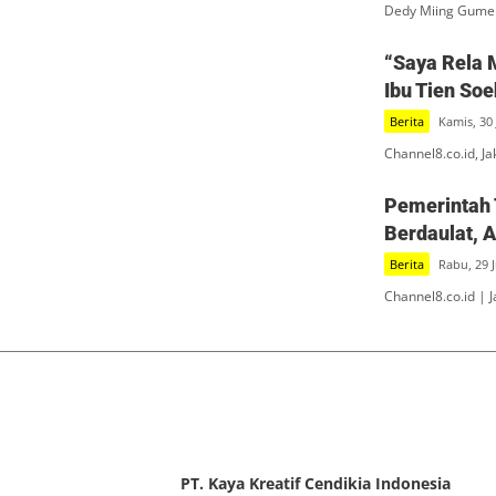
Dedy Miing Gumel
“Saya Rela 
Ibu Tien So
Berita
Kamis, 30 
Channel8.co.id, J
Pemerintah 
Berdaulat, 
Berita
Rabu, 29 J
Channel8.co.id | 
PT. Kaya Kreatif Cendikia Indonesia