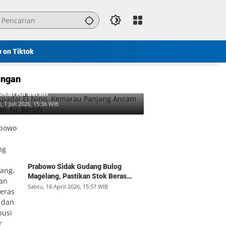
w on Tiktok
ngan
padai El Nino, Kemarau Panjang Ancam
okan Air Bersih
, 1 Juli 2026, 15:36 WIB
Prabowo Sidak Gudang Bulog
Magelang, Pastikan Stok Beras
Aman dan Distribusi Lancar
Sabtu, 18 April 2026, 15:57 WIB