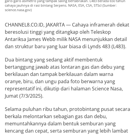
garis-garis asimetris yang tampak saling bertabrakan. L483 berada 650 tahun
cahaya jauhnya di rasi bintang Serpens. NASA, ESA, CSA, STScI (Sumber:
science.nasa.gov)
CHANNEL8.CO.ID, JAKARTA — Cahaya inframerah dekat
beresolusi tinggi yang ditangkap oleh Teleskop
Antariksa James Webb milik NASA menunjukkan detail
dan struktur baru yang luar biasa di Lynds 483 (L483).
Dua bintang yang sedang aktif membentuk
bertanggung jawab atas lontaran gas dan debu yang
berkilauan dan tampak berkilauan dalam warna
oranye, biru, dan ungu pada foto berwarna yang
representatif ini, dikutip dari halaman Science Nasa,
Jumat (7/3/2025).
Selama puluhan ribu tahun, protobintang pusat secara
berkala melontarkan sebagian gas dan debu,
memuntahkannya dalam bentuk semburan yang
kencang dan cepat, serta semburan yang lebih lambat