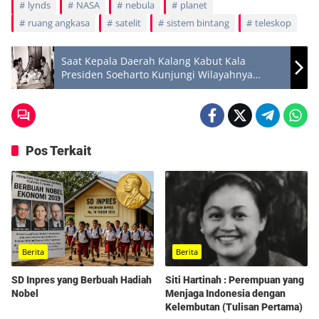
lynds
NASA
nebula
planet
ruang angkasa
satelit
sistem bintang
teleskop
Saat Kepala Daerah Kalang Kabut Kala
Presiden Soeharto Kunjungi Wilayahnya
Diam-diam
Pos Terkait
Berita
Berita
SD Inpres yang Berbuah Hadiah
Siti Hartinah : Perempuan yang
Nobel
Menjaga Indonesia dengan
Kelembutan (Tulisan Pertama)