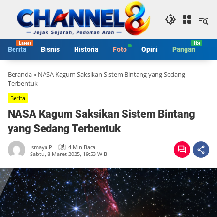
Langsung
ke
konten
Berita
Bisnis
Historia
Foto
Opini
Pangan
S
Beranda
»
NASA Kagum Saksikan Sistem Bintang yang Sedang
Terbentuk
Berita
NASA Kagum Saksikan Sistem Bintang
yang Sedang Terbentuk
Ismaya P
4 Min Baca
Sabtu, 8 Maret 2025, 19:53 WIB