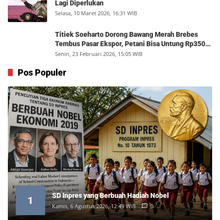
Lagi Diperlukan
Selasa, 10 Maret 2026, 16:31 WIB
Titiek Soeharto Dorong Bawang Merah Brebes
Tembus Pasar Ekspor, Petani Bisa Untung Rp350
Juta per Hektare
Senin, 23 Februari 2026, 15:05 WIB
Pos Populer
SD Inpres yang Berbuah Hadiah Nobel
1
Kamis, 6 Agustus 2026, 12:49 WIB
0